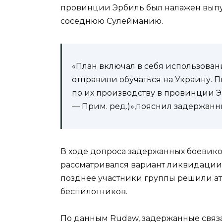
провинции Эрбиль был налажен выпус
соседнюю Сулейманию.
«План включал в себя использован
отправили обучаться на Украину. П
по их производству в провинции 
— Прим. ред.)»,пояснил задержанн
В ходе допроса задержанных боевико
рассматривался вариант ликвидации
позднее участники группы решили а
беспилотников.
По данным Rudaw, задержанные свя