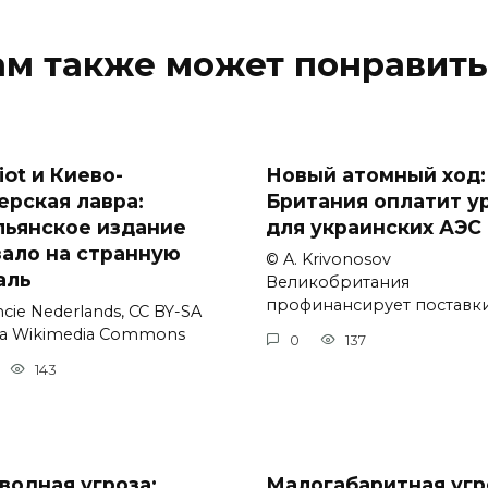
ам также может понравить
iot и Киево-
Новый атомный ход:
ерская лавра:
Британия оплатит у
льянское издание
для украинских АЭС
зало на странную
© A. Krivonosov
аль
Великобритания
профинансирует поставк
cie Nederlands, CC BY-SA
via Wikimedia Commons
0
137
143
водная угроза:
Малогабаритная угр