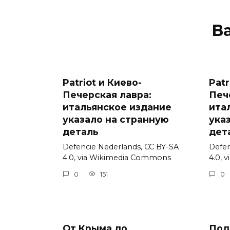
В
Patriot и Киево-
Patr
Печерская лавра:
Печ
итальянское издание
ита
указало на странную
ука
деталь
дет
Defencie Nederlands, CC BY-SA
Defen
4.0, via Wikimedia Commons
4.0, 
0
151
0
От Крыма до
Под