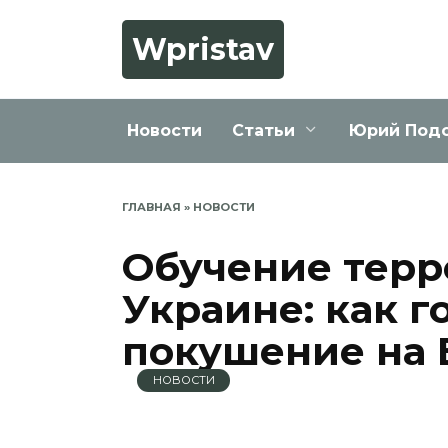
Перейти
к
Wpristav
содержанию
Новости
Статьи
Юрий Под
ГЛАВНАЯ
»
НОВОСТИ
Обучение терр
Украине: как г
покушение на 
НОВОСТИ