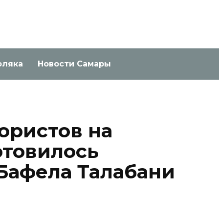
оляка
Новости Самары
ористов на
отовилось
Бафела Талабани