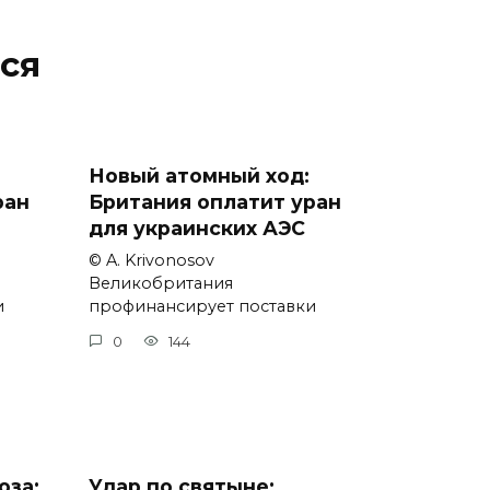
ся
Новый атомный ход:
ран
Британия оплатит уран
для украинских АЭС
© A. Krivonosov
Великобритания
и
профинансирует поставки
0
144
оза:
Удар по святыне: