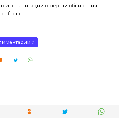
этой организации отвергли обвинения
 не было.
омментарии
0