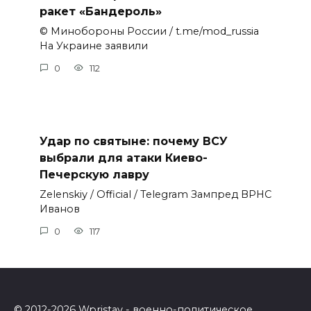
ракет «Бандероль»
© Минобороны России / t.me/mod_russia
На Украине заявили
0
112
Удар по святыне: почему ВСУ
выбрали для атаки Киево-
Печерскую лавру
Zеlеnskiу / Оfficiаl / Telegram Зампред ВРНС
Иванов
0
117
© 2012-2026 Wpristav - военно-политическое