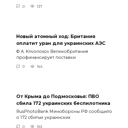
0
137
Новый атомный ход: Британия
оплатит уран для украинских АЭС
© A. Krivonosov Великобритания
профинансирует поставки
0
144
От Крыма до Подмосковья: ПВО
сбила 172 украинских беспилотника
RusPhotoBank Минобороны РФ сообщило
о 172 сбитых украинских
0
153