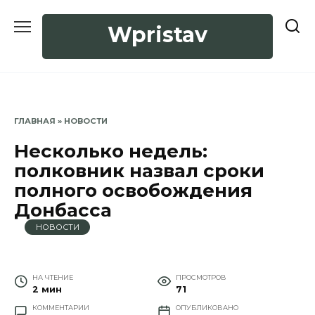
Перейти
к
Wpristav
содержанию
ГЛАВНАЯ
»
НОВОСТИ
Несколько недель:
полковник назвал сроки
полного освобождения
Донбасса
НОВОСТИ
НА ЧТЕНИЕ
ПРОСМОТРОВ
2 мин
71
КОММЕНТАРИИ
ОПУБЛИКОВАНО