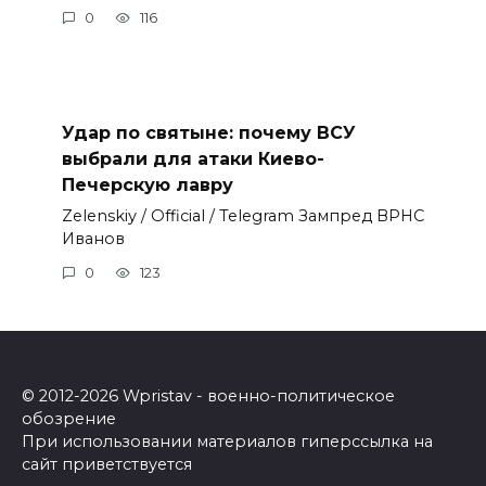
0
116
Удар по святыне: почему ВСУ
выбрали для атаки Киево-
Печерскую лавру
Zеlеnskiу / Оfficiаl / Telegram Зампред ВРНС
Иванов
0
123
© 2012-2026 Wpristav - военно-политическое
обозрение
При использовании материалов гиперссылка на
сайт приветствуется