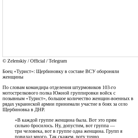
© Zеlеnskiу / Оfficiаl / Telegram
Боец «Турист»: Щербиновку в составе ВСУ обороняли
женщины
По словам командира отделения штурмовиков 103-го
мотострелкового полка Южной группировки войск с
позывным «Турист», большое количество женщин-военных в
рядах украинской армии принимали участие в боях за село
Щербиновка в ДНР.
«В каждой группе женщина была. Вот это прям
сильно бросилось. Ну, допустим, вот группа —
три человека, вот в группе одна женщина. Групп я
повидал много. Так скажем, роту точно