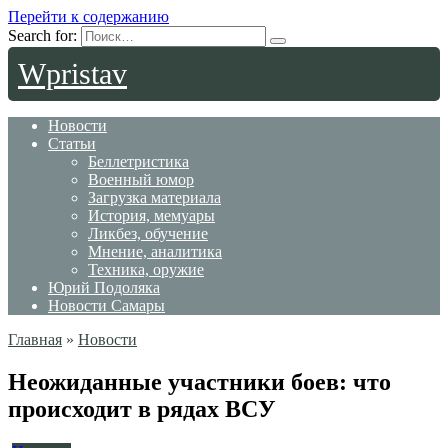
Перейти к содержанию
Search for:
Wpristav
Новости
Статьи
Беллетристика
Военный юмор
Загрузка материала
История, мемуары
Ликбез, обучение
Мнение, аналитика
Техника, оружие
Юрий Подоляка
Новости Самары
Главная
»
Новости
Неожиданные участники боев: что
происходит в рядах ВСУ