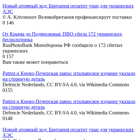
Новый атомный ход: Британия оплатит уран для украинских
АЭС
© A. Krivonosov Великобритания профинансирует поставки
0
146
От Крыма до Подмосковья: ПВО сбила 172 украинских
беспилотника
RusPhotoBank Минобороны РФ сообщило о 172 сбитых
украинских
0
157
Вам также может понравиться
Patriot и Киево-Печерская лавра: итальянское издание указало
на странную деталь
Defencie Nederlands, CC BY-SA 4.0, via Wikimedia Commons
0
155
Patriot и Киево-Печерская лавра: итальянское издание указало
на странную деталь
Defencie Nederlands, CC BY-SA 4.0, via Wikimedia Commons
0
148
Новый атомный ход: Британия оплатит уран для украинских
АЭС