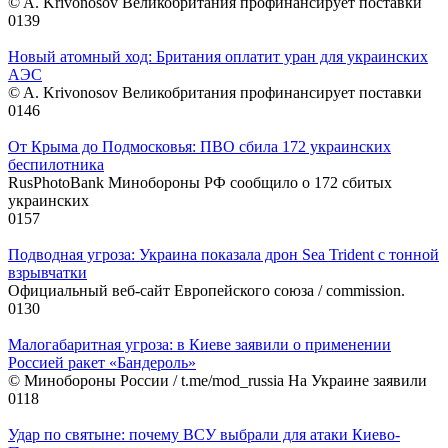
© A. Krivonosov Великобритания профинансирует поставки
0
139
Новый атомный ход: Британия оплатит уран для украинских
АЭС
© A. Krivonosov Великобритания профинансирует поставки
0
146
От Крыма до Подмосковья: ПВО сбила 172 украинских
беспилотника
RusPhotoBank Минобороны РФ сообщило о 172 сбитых
украинских
0
157
Подводная угроза: Украина показала дрон Sea Trident с тонной
взрывчатки
Официальный веб-сайт Европейского союза / commission.
0
130
Малогабаритная угроза: в Киеве заявили о применении
Россией ракет «Бандероль»
© Минобороны России / t.me/mod_russia На Украине заявили
0
118
Удар по святыне: почему ВСУ выбрали для атаки Киево-