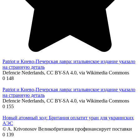
Patriot и Киево-Печерская лавра: итальянское издание указало
на странную деталь
Defencie Nederlands, CC BY-SA 4.0, via Wikimedia Commons
0
148
Patriot и Киево-Печерская лавра: итальянское издание указало
на странную деталь
Defencie Nederlands, CC BY-SA 4.0, via Wikimedia Commons
0
155
Новый атомный ход: Британия оплатит уран для украинских
АЭС
© A. Krivonosov Великобритания профинансирует поставки
0
139