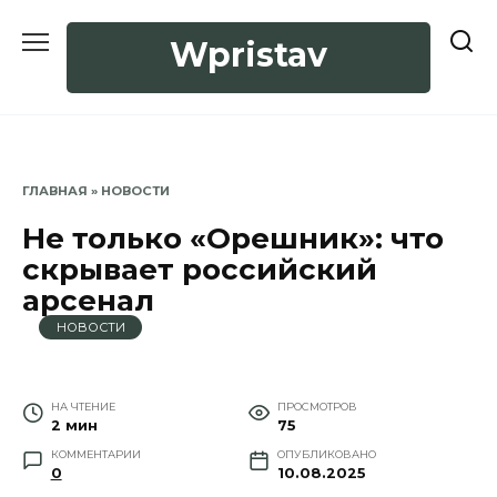
Перейти
к
Wpristav
содержанию
ГЛАВНАЯ
»
НОВОСТИ
Не только «Орешник»: что
скрывает российский
арсенал
НОВОСТИ
НА ЧТЕНИЕ
ПРОСМОТРОВ
2 мин
75
КОММЕНТАРИИ
ОПУБЛИКОВАНО
0
10.08.2025