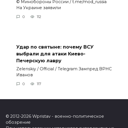
© Минобороны России / t.me/mod_russia
На Украине заявили
0
112
Удар по святыне: почему ВСУ
выбрали для атаки Киево-
Печерскую лавру
Zеlеnskiу / Оfficiаl / Telegram Зампред ВРНС
Иванов
0
117
© 2012-2026 Wpristav - военно-политическое
обозрение