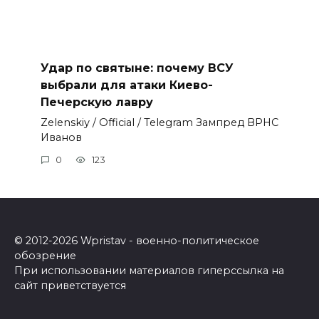
Удар по святыне: почему ВСУ
выбрали для атаки Киево-
Печерскую лавру
Zеlеnskiу / Оfficiаl / Telegram Зампред ВРНС
Иванов
0
123
© 2012-2026 Wpristav - военно-политическое
обозрение
При использовании материалов гиперссылка на
сайт приветствуется