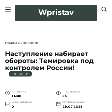
Перейти
к
Wpristav
содержанию
ГЛАВНАЯ
»
НОВОСТИ
Наступление набирает
обороты: Темировка под
контролем России!
НОВОСТИ
НА ЧТЕНИЕ
ПРОСМОТРОВ
1 мин
54
КОММЕНТАРИИ
ОПУБЛИКОВАНО
0
29.07.2025