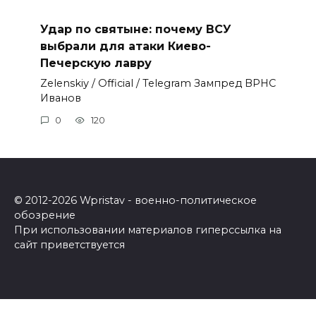
Удар по святыне: почему ВСУ
выбрали для атаки Киево-
Печерскую лавру
Zеlеnskiу / Оfficiаl / Telegram Зампред ВРНС
Иванов
0
120
© 2012-2026 Wpristav - военно-политическое
обозрение
При использовании материалов гиперссылка на
сайт приветствуется