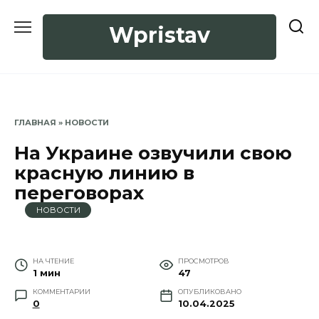
Перейти
к
Wpristav
содержанию
ГЛАВНАЯ
»
НОВОСТИ
На Украине озвучили свою
красную линию в
переговорах
НОВОСТИ
НА ЧТЕНИЕ
ПРОСМОТРОВ
1 мин
47
КОММЕНТАРИИ
ОПУБЛИКОВАНО
0
10.04.2025