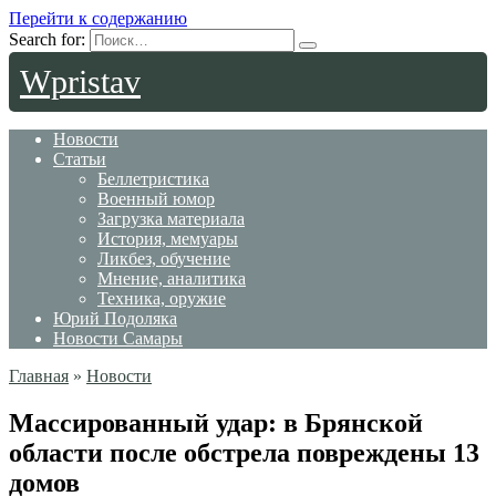
Перейти к содержанию
Search for:
Wpristav
Новости
Статьи
Беллетристика
Военный юмор
Загрузка материала
История, мемуары
Ликбез, обучение
Мнение, аналитика
Техника, оружие
Юрий Подоляка
Новости Самары
Главная
»
Новости
Массированный удар: в Брянской
области после обстрела повреждены 13
домов