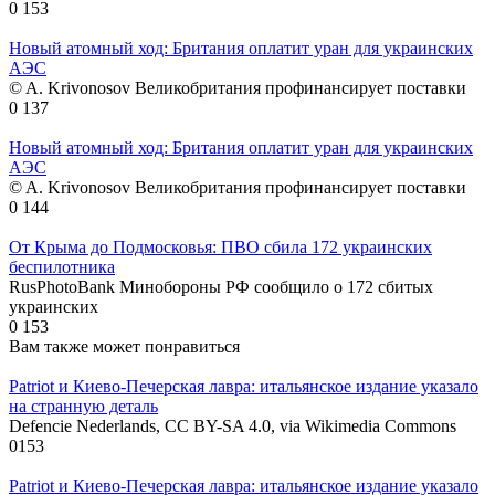
0
153
Новый атомный ход: Британия оплатит уран для украинских
АЭС
© A. Krivonosov Великобритания профинансирует поставки
0
137
Новый атомный ход: Британия оплатит уран для украинских
АЭС
© A. Krivonosov Великобритания профинансирует поставки
0
144
От Крыма до Подмосковья: ПВО сбила 172 украинских
беспилотника
RusPhotoBank Минобороны РФ сообщило о 172 сбитых
украинских
0
153
Вам также может понравиться
Patriot и Киево-Печерская лавра: итальянское издание указало
на странную деталь
Defencie Nederlands, CC BY-SA 4.0, via Wikimedia Commons
0
153
Patriot и Киево-Печерская лавра: итальянское издание указало