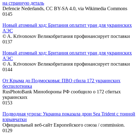
на странную деталь
Defencie Nederlands, CC BY-SA 4.0, via Wikimedia Commons
0
145
Новый атомный ход: Британия оплатит уран для украинских
АЭС
© A. Krivonosov Великобритания профинансирует поставки
0
137
Новый атомный ход: Британия оплатит уран для украинских
АЭС
© A. Krivonosov Великобритания профинансирует поставки
0
144
От Крыма до Подмосковья: ПВО сбила 172 украинских
беспилотника
RusPhotoBank Минобороны РФ сообщило о 172 сбитых
украинских
0
153
Подводная угроза: Украина показала дрон Sea Trident с тонной
взрывчатки
Официальный веб-сайт Европейского союза / commission.
0
129