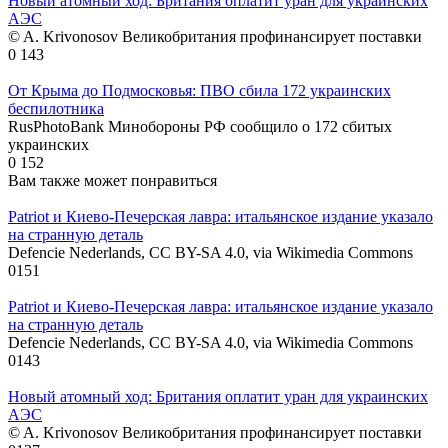
Новый атомный ход: Британия оплатит уран для украинских
АЭС
© A. Krivonosov Великобритания профинансирует поставки
0
143
От Крыма до Подмосковья: ПВО сбила 172 украинских
беспилотника
RusPhotoBank Минобороны РФ сообщило о 172 сбитых
украинских
0
152
Вам также может понравиться
Patriot и Киево-Печерская лавра: итальянское издание указало
на странную деталь
Defencie Nederlands, CC BY-SA 4.0, via Wikimedia Commons
0
151
Patriot и Киево-Печерская лавра: итальянское издание указало
на странную деталь
Defencie Nederlands, CC BY-SA 4.0, via Wikimedia Commons
0
143
Новый атомный ход: Британия оплатит уран для украинских
АЭС
© A. Krivonosov Великобритания профинансирует поставки