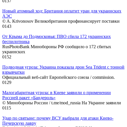
0
137
Новый атомный ход: Британия оплатит уран для украинских
АЭС
© A. Krivonosov Великобритания профинансирует поставки
0
143
От Крыма до Подмосковья: ПВО сбила 172 украинских
беспилотника
RusPhotoBank Минобороны РФ сообщило о 172 сбитых
украинских
0
152
Подводная угроза: Украина показала дрон Sea Trident с тонной
взрывчатки
Официальный веб-сайт Европейского союза / commission.
0
129
Малогабаритная угроза: в Киеве заявили о применении
Россией ракет «Бандероль»
© Минобороны России / t.me/mod_russia На Украине заявили
0
115
Удар по святыне: почему ВСУ выбрали для атаки Киево-
Печерскую лавру