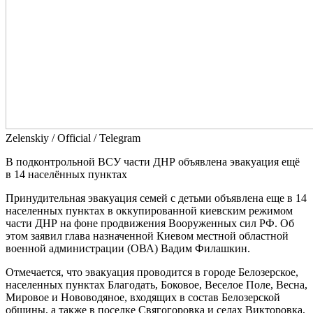
Zеlеnskiу / Оfficiаl / Telegram
В подконтрольной ВСУ части ДНР объявлена эвакуация ещё
в 14 населённых пунктах
Принудительная эвакуация семей с детьми объявлена еще в 14
населенных пунктах в оккупированной киевским режимом
части ДНР на фоне продвижения Вооруженных сил РФ. Об
этом заявил глава назначенной Киевом местной областной
военной администрации (ОВА) Вадим Филашкин.
Отмечается, что эвакуация проводится в городе Белозерское,
населенных пунктах Благодать, Боковое, Веселое Поле, Весна,
Мировое и Нововодяное, входящих в состав Белозерской
общины, а также в поселке Свягогоровка и селах Викторовка,