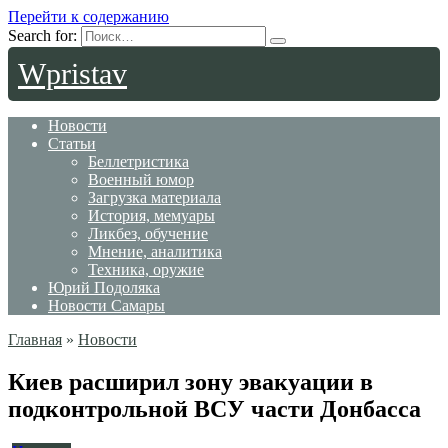
Перейти к содержанию
Search for:
Wpristav
Новости
Статьи
Беллетристика
Военный юмор
Загрузка материала
История, мемуары
Ликбез, обучение
Мнение, аналитика
Техника, оружие
Юрий Подоляка
Новости Самары
Главная
»
Новости
Киев расширил зону эвакуации в
подконтрольной ВСУ части Донбасса