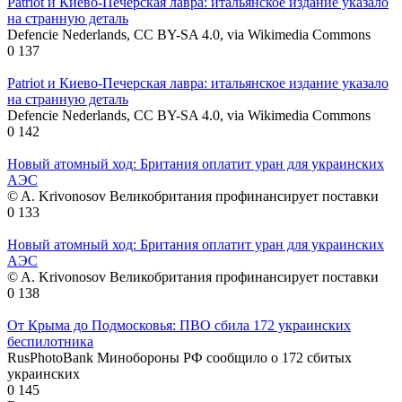
Patriot и Киево-Печерская лавра: итальянское издание указало
на странную деталь
Defencie Nederlands, CC BY-SA 4.0, via Wikimedia Commons
0
137
Patriot и Киево-Печерская лавра: итальянское издание указало
на странную деталь
Defencie Nederlands, CC BY-SA 4.0, via Wikimedia Commons
0
142
Новый атомный ход: Британия оплатит уран для украинских
АЭС
© A. Krivonosov Великобритания профинансирует поставки
0
133
Новый атомный ход: Британия оплатит уран для украинских
АЭС
© A. Krivonosov Великобритания профинансирует поставки
0
138
От Крыма до Подмосковья: ПВО сбила 172 украинских
беспилотника
RusPhotoBank Минобороны РФ сообщило о 172 сбитых
украинских
0
145