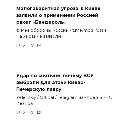
Малогабаритная угроза: в Киеве
заявили о применении Россией
ракет «Бандероль»
© Минобороны России / t.me/mod_russia
На Украине заявили
0
114
Удар по святыне: почему ВСУ
выбрали для атаки Киево-
Печерскую лавру
Zеlеnskiу / Оfficiаl / Telegram Зампред ВРНС
Иванов
0
121