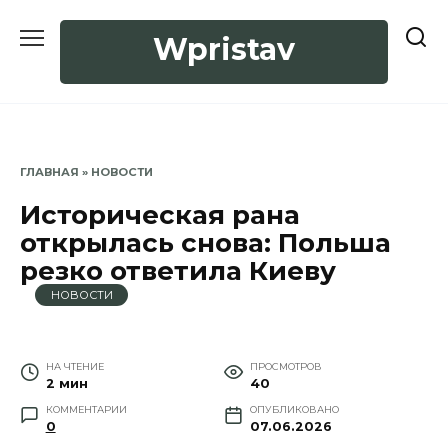
Перейти
к
Wpristav
содержанию
ГЛАВНАЯ
»
НОВОСТИ
Историческая рана
открылась снова: Польша
резко ответила Киеву
НОВОСТИ
НА ЧТЕНИЕ
ПРОСМОТРОВ
2 мин
40
КОММЕНТАРИИ
ОПУБЛИКОВАНО
0
07.06.2026