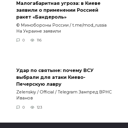
Малогабаритная угроза: в Киеве
заявили о применении Россией
ракет «Бандероль»
© Минобороны России / t.me/mod_russia
На Украине заявили
0
116
Удар по святыне: почему ВСУ
выбрали для атаки Киево-
Печерскую лавру
Zеlеnskiу / Оfficiаl / Telegram Зампред ВРНС
Иванов
0
123