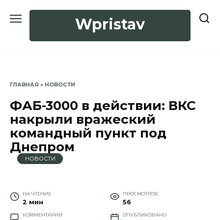
Перейти
к
Wpristav
содержанию
ГЛАВНАЯ
»
НОВОСТИ
ФАБ-3000 в действии: ВКС
накрыли вражеский
командный пункт под
Днепром
НОВОСТИ
НА ЧТЕНИЕ
ПРОСМОТРОВ
2 мин
56
КОММЕНТАРИИ
ОПУБЛИКОВАНО