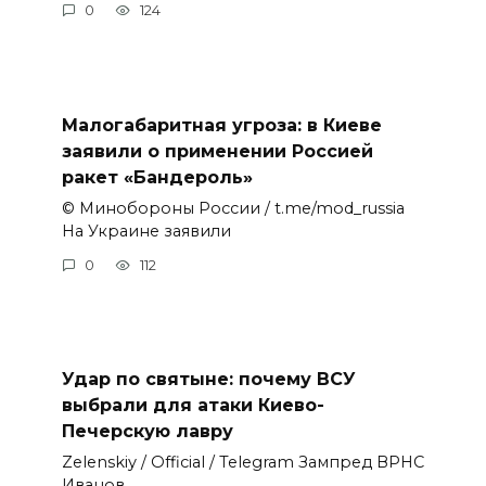
0
124
Малогабаритная угроза: в Киеве
заявили о применении Россией
ракет «Бандероль»
© Минобороны России / t.me/mod_russia
На Украине заявили
0
112
Удар по святыне: почему ВСУ
выбрали для атаки Киево-
Печерскую лавру
Zеlеnskiу / Оfficiаl / Telegram Зампред ВРНС
Иванов