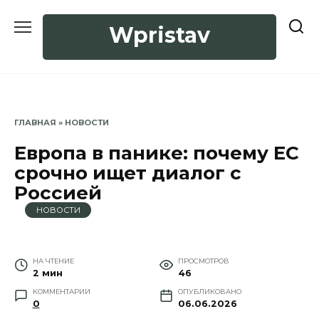
Перейти
к
Wpristav
содержанию
ГЛАВНАЯ
»
НОВОСТИ
Европа в панике: почему ЕС
срочно ищет диалог с
Россией
НОВОСТИ
НА ЧТЕНИЕ
ПРОСМОТРОВ
2 мин
46
КОММЕНТАРИИ
ОПУБЛИКОВАНО
0
06.06.2026