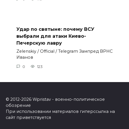
Удар по святыне: почему ВСУ
выбрали для атаки Киево-
Печерскую лавру
Zеlеnskiу / Оfficiаl / Telegram Зампред ВРНС
Иванов
0
123
© 2012-2026 Wpristav - военно-политическое
обозрение
При использовании материалов гиперссылка на
сайт приветствуется