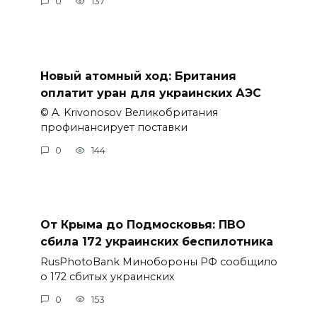
0
137
Новый атомный ход: Британия
оплатит уран для украинских АЭС
© A. Krivonosov Великобритания
профинансирует поставки
0
144
От Крыма до Подмосковья: ПВО
сбила 172 украинских беспилотника
RusPhotoBank Минобороны РФ сообщило
о 172 сбитых украинских
0
153