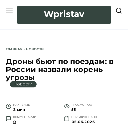
Перейти
к
Wpristav
содержанию
ГЛАВНАЯ
»
НОВОСТИ
Дроны бьют по поездам: в
России назвали корень
угрозы
НОВОСТИ
НА ЧТЕНИЕ
ПРОСМОТРОВ
2 мин
55
КОММЕНТАРИИ
ОПУБЛИКОВАНО
0
05.06.2026