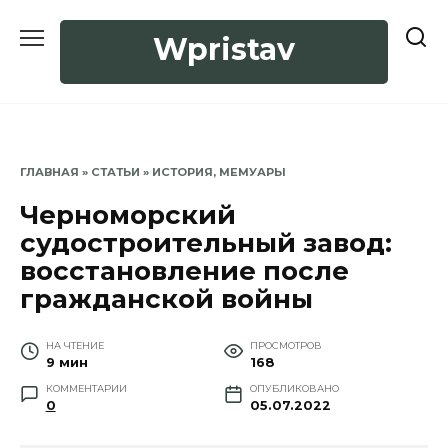
Перейти
к
Wpristav
содержанию
ГЛАВНАЯ
»
СТАТЬИ
»
ИСТОРИЯ, МЕМУАРЫ
Черноморский
судостроительный завод:
восстановление после
гражданской войны
НА ЧТЕНИЕ
ПРОСМОТРОВ
9 мин
168
КОММЕНТАРИИ
ОПУБЛИКОВАНО
0
05.07.2022