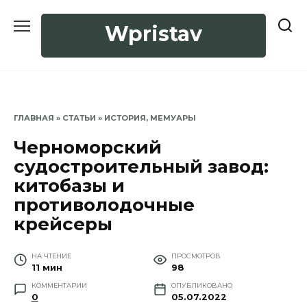
Перейти
к
Wpristav
содержанию
ГЛАВНАЯ
»
СТАТЬИ
»
ИСТОРИЯ, МЕМУАРЫ
Черноморский
судостроительный завод:
китобазы и
противолодочные
крейсеры
НА ЧТЕНИЕ
ПРОСМОТРОВ
11 мин
98
КОММЕНТАРИИ
ОПУБЛИКОВАНО
0
05.07.2022