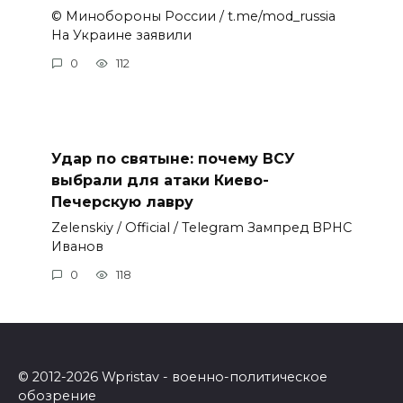
© Минобороны России / t.me/mod_russia
На Украине заявили
0
112
Удар по святыне: почему ВСУ
выбрали для атаки Киево-
Печерскую лавру
Zеlеnskiу / Оfficiаl / Telegram Зампред ВРНС
Иванов
0
118
© 2012-2026 Wpristav - военно-политическое
обозрение