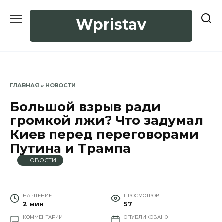
Перейти
к
Wpristav
содержанию
ГЛАВНАЯ
»
НОВОСТИ
Большой взрыв ради
громкой лжи? Что задумал
Киев перед переговорами
Путина и Трампа
НОВОСТИ
НА ЧТЕНИЕ
ПРОСМОТРОВ
2 мин
57
КОММЕНТАРИИ
ОПУБЛИКОВАНО