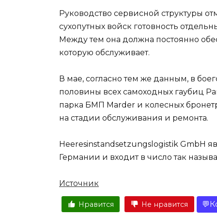
Руководство сервисной структуры отм
сухопутных войск готовность отдель
Между тем она должна постоянно обе
которую обслуживает.
В мае, согласно тем же данным, в бо
половины всех самоходных гаубиц Pan
парка БМП Marder и колесных бронетр
на стадии обслуживания и ремонта.
Heeresinstandsetzungslogistik GmbH 
Германии и входит в число так назы
Источник
К
Нравится
Не нравится