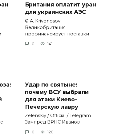
ран
Британия оплатит уран
для украинских АЭС
© A. Krivonosov
Великобритания
и
профинансирует поставки
0
141
оза:
Удар по святыне:
почему ВСУ выбрали
й
для атаки Киево-
Печерскую лавру
Zеlеnskiу / Оfficiаl / Telegram
не
Зампред ВРНС Иванов
0
120