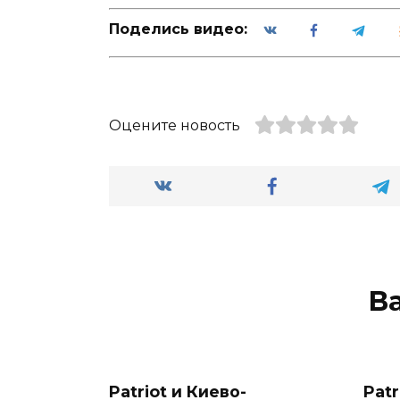
Поделись видео:
Оцените новость
В
Patriot и Киево-
Patr