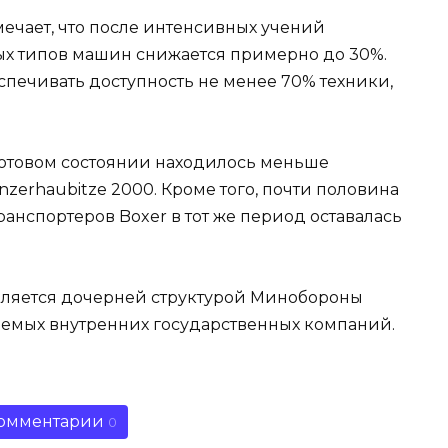
ечает, что после интенсивных учений
ных типов машин снижается примерно до 30%.
спечивать доступность не менее 70% техники,
еготовом состоянии находилось меньше
zerhaubitze 2000. Кроме того, почти половина
анспортеров Boxer в тот же период оставалась
является дочерней структурой Минобороны
ваемых внутренних государственных компаний.
омментарии
0