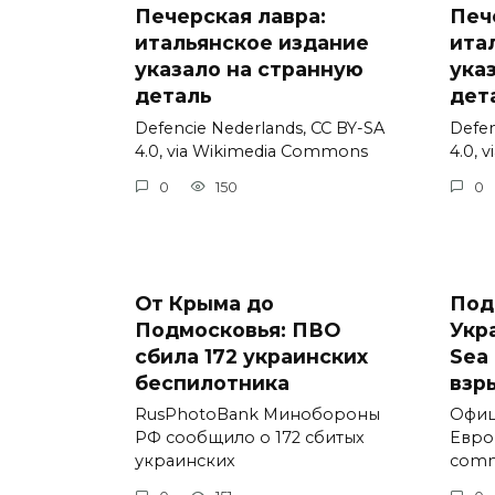
Печерская лавра:
Печ
итальянское издание
ита
указало на странную
ука
деталь
дет
Defencie Nederlands, CC BY-SA
Defen
4.0, via Wikimedia Commons
4.0, 
0
150
0
От Крыма до
Под
Подмосковья: ПВО
Укр
сбила 172 украинских
Sea 
беспилотника
взр
RusPhotoBank Минобороны
Офиц
РФ сообщило о 172 сбитых
Евро
украинских
comm