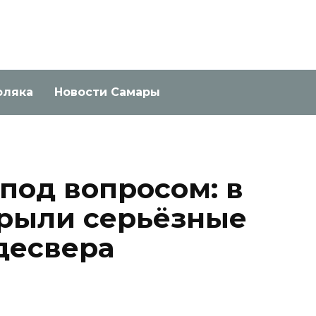
оляка
Новости Самары
под вопросом: в
рыли серьёзные
десвера