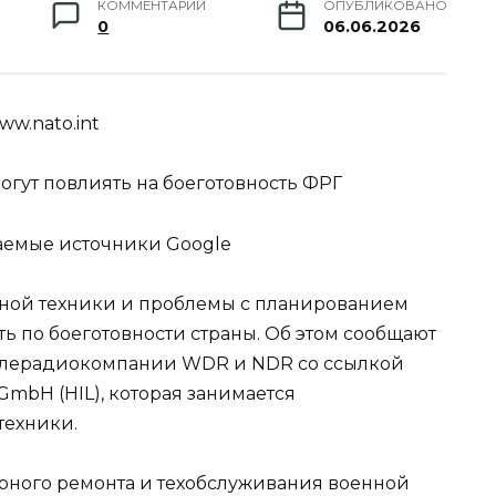
КОММЕНТАРИИ
ОПУБЛИКОВАНО
0
06.06.2026
www.nato.int
огут повлиять на боеготовность ФРГ
аемые источники Google
нной техники и проблемы с планированием
ь по боеготовности страны. Об этом сообщают
е телерадиокомпании WDR и NDR со ссылкой
k GmbH (HIL), которая занимается
техники.
рного ремонта и техобслуживания военной