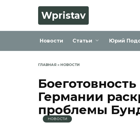
Перейти
к
Wpristav
содержанию
Новости
Статьи
Юрий Под
ГЛАВНАЯ
»
НОВОСТИ
Боеготовность 
Германии раск
проблемы Бун
НОВОСТИ