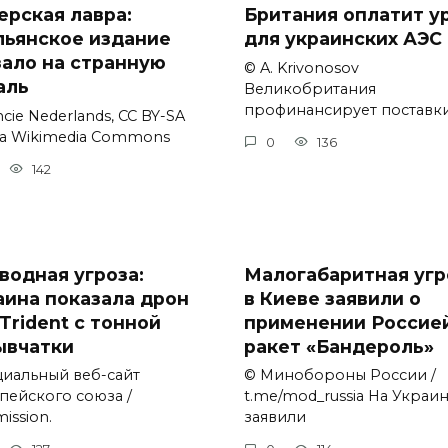
ерская лавра:
Британия оплатит у
льянское издание
для украинских АЭС
зало на странную
© A. Krivonosov
аль
Великобритания
профинансирует поставк
cie Nederlands, CC BY-SA
via Wikimedia Commons
0
136
142
водная угроза:
Малогабаритная угр
аина показала дрон
в Киеве заявили о
Trident с тонной
применении Россие
ывчатки
ракет «Бандероль»
иальный веб-сайт
© Минобороны России /
пейского союза /
t.me/mod_russia На Украи
ission.
заявили