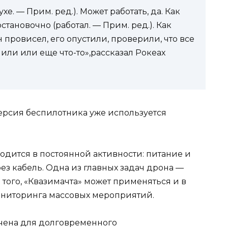
хе. — Прим. ред.). Может работать, да. Как
становочно (работал. — Прим. ред.). Как
он провисел, его опустили, проверили, что все
или или еще что-то»,рассказал Рокеах
ерсия беспилотника уже используется
ходится в постоянной активности: питание и
з кабель. Одна из главных задач дрона —
 того, «Квазимачта» может применяться и в
ониторинга массовых мероприятий.
чена для долговременного