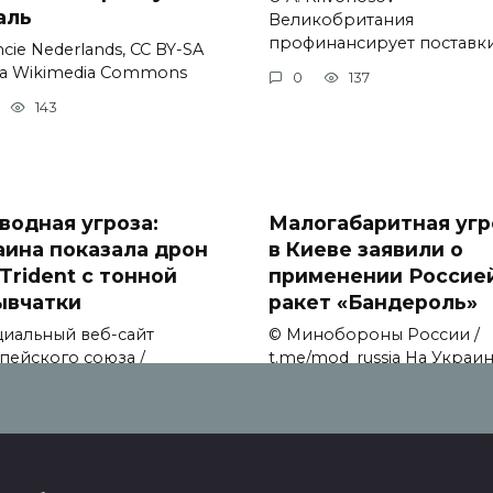
аль
Великобритания
профинансирует поставк
cie Nederlands, CC BY-SA
via Wikimedia Commons
0
137
143
водная угроза:
Малогабаритная угр
аина показала дрон
в Киеве заявили о
Trident с тонной
применении Россие
ывчатки
ракет «Бандероль»
иальный веб-сайт
© Минобороны России /
пейского союза /
t.me/mod_russia На Украи
ission.
заявили
128
0
115