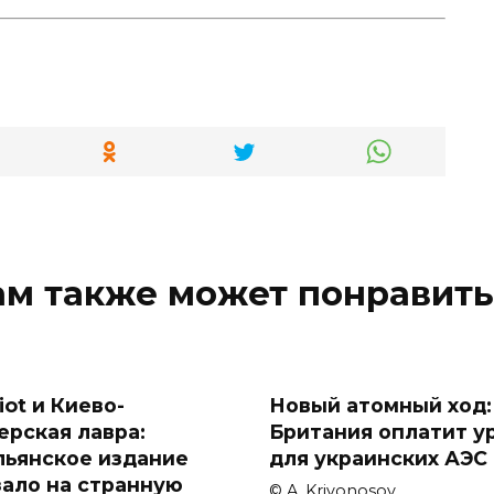
ам также может понравить
iot и Киево-
Новый атомный ход:
ерская лавра:
Британия оплатит у
льянское издание
для украинских АЭС
зало на странную
© A. Krivonosov