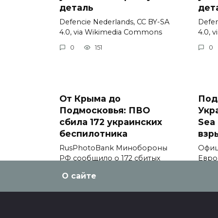
деталь
дет
Defencie Nederlands, CC BY-SA
Defen
4.0, via Wikimedia Commons
4.0, 
0
151
0
От Крыма до
Под
Подмосковья: ПВО
Укр
сбила 172 украинских
Sea 
беспилотника
взр
RusPhotoBank Минобороны
Офиц
РФ сообщило о 172 сбитых
Евро
украинских
comm
О сайте
0
152
0