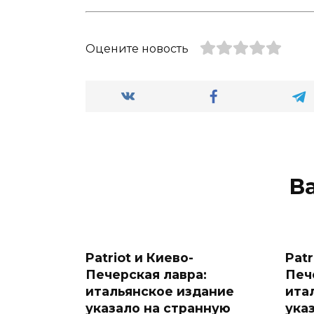
Оцените новость
В
Patriot и Киево-
Patr
Печерская лавра:
Печ
итальянское издание
ита
указало на странную
ука