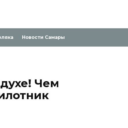
оляка
Новости Самары
здухе! Чем
илотник