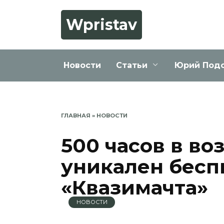
Перейти
к
Wpristav
содержанию
Новости
Статьи
Юрий Под
ГЛАВНАЯ
»
НОВОСТИ
500 часов в во
уникален бесп
«Квазимачта»
НОВОСТИ