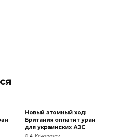
ся
Новый атомный ход:
ран
Британия оплатит уран
для украинских АЭС
© A. Krivonosov