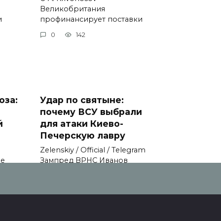
Великобритания
и
профинансирует поставки
0
142
оза:
Удар по святыне:
почему ВСУ выбрали
й
для атаки Киево-
Печерскую лавру
Zеlеnskiу / Оfficiаl / Telegram
не
Зампред ВРНС Иванов
0
123