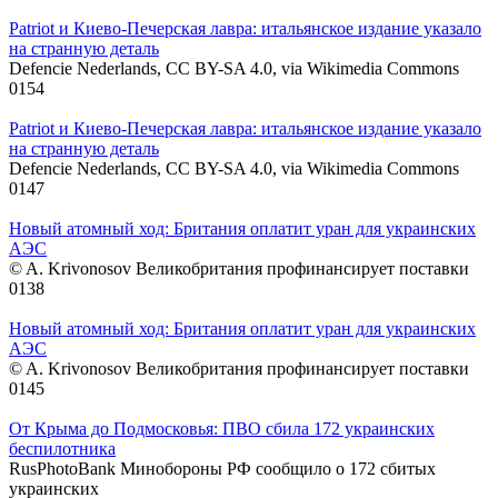
Patriot и Киево-Печерская лавра: итальянское издание указало
на странную деталь
Defencie Nederlands, CC BY-SA 4.0, via Wikimedia Commons
0
154
Patriot и Киево-Печерская лавра: итальянское издание указало
на странную деталь
Defencie Nederlands, CC BY-SA 4.0, via Wikimedia Commons
0
147
Новый атомный ход: Британия оплатит уран для украинских
АЭС
© A. Krivonosov Великобритания профинансирует поставки
0
138
Новый атомный ход: Британия оплатит уран для украинских
АЭС
© A. Krivonosov Великобритания профинансирует поставки
0
145
От Крыма до Подмосковья: ПВО сбила 172 украинских
беспилотника
RusPhotoBank Минобороны РФ сообщило о 172 сбитых
украинских