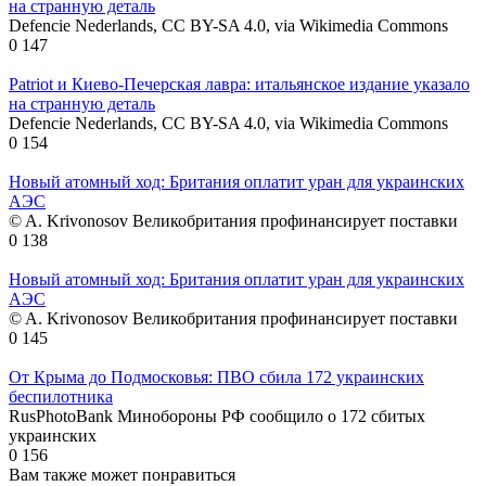
на странную деталь
Defencie Nederlands, CC BY-SA 4.0, via Wikimedia Commons
0
147
Patriot и Киево-Печерская лавра: итальянское издание указало
на странную деталь
Defencie Nederlands, CC BY-SA 4.0, via Wikimedia Commons
0
154
Новый атомный ход: Британия оплатит уран для украинских
АЭС
© A. Krivonosov Великобритания профинансирует поставки
0
138
Новый атомный ход: Британия оплатит уран для украинских
АЭС
© A. Krivonosov Великобритания профинансирует поставки
0
145
От Крыма до Подмосковья: ПВО сбила 172 украинских
беспилотника
RusPhotoBank Минобороны РФ сообщило о 172 сбитых
украинских
0
156
Вам также может понравиться