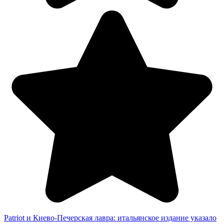
Patriot и Киево-Печерская лавра: итальянское издание указало