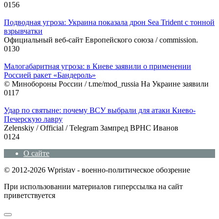
0
156
Подводная угроза: Украина показала дрон Sea Trident с тонной
взрывчатки
Официальный веб-сайт Европейского союза / commission.
0
130
Малогабаритная угроза: в Киеве заявили о применении
Россией ракет «Бандероль»
© Минобороны России / t.me/mod_russia На Украине заявили
0
117
Удар по святыне: почему ВСУ выбрали для атаки Киево-
Печерскую лавру
Zеlеnskiу / Оfficiаl / Telegram Зампред ВРНС Иванов
0
124
О сайте
© 2012-2026 Wpristav - военно-политическое обозрение
При использовании материалов гиперссылка на сайт
приветствуется