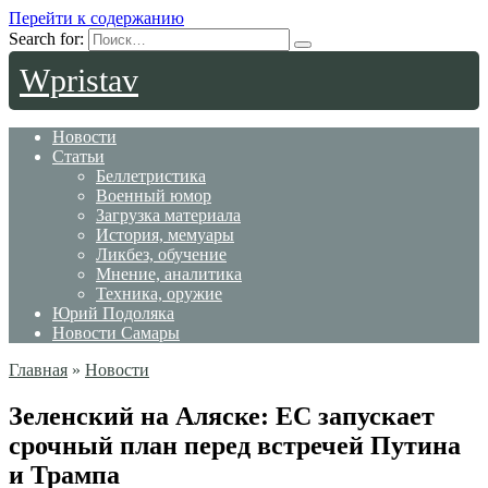
Перейти к содержанию
Search for:
Wpristav
Новости
Статьи
Беллетристика
Военный юмор
Загрузка материала
История, мемуары
Ликбез, обучение
Мнение, аналитика
Техника, оружие
Юрий Подоляка
Новости Самары
Главная
»
Новости
Зеленский на Аляске: ЕС запускает
срочный план перед встречей Путина
и Трампа