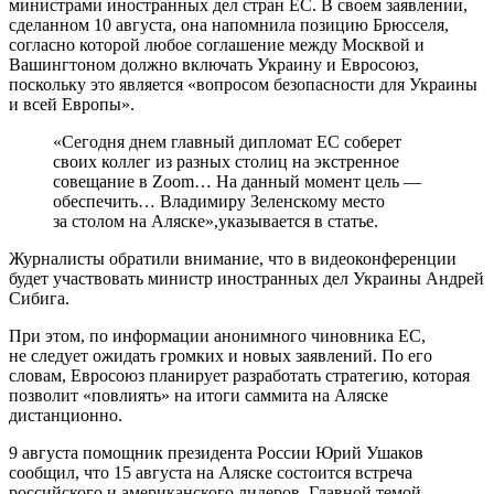
министрами иностранных дел стран ЕС. В своем заявлении,
сделанном 10 августа, она напомнила позицию Брюсселя,
согласно которой любое соглашение между Москвой и
Вашингтоном должно включать Украину и Евросоюз,
поскольку это является «вопросом безопасности для Украины
и всей Европы».
«Сегодня днем главный дипломат ЕС соберет
своих коллег из разных столиц на экстренное
совещание в Zoom… На данный момент цель —
обеспечить… Владимиру Зеленскому место
за столом на Аляске»,указывается в статье.
Журналисты обратили внимание, что в видеоконференции
будет участвовать министр иностранных дел Украины Андрей
Сибига.
При этом, по информации анонимного чиновника ЕС,
не следует ожидать громких и новых заявлений. По его
словам, Евросоюз планирует разработать стратегию, которая
позволит «повлиять» на итоги саммита на Аляске
дистанционно.
9 августа помощник президента России Юрий Ушаков
сообщил, что 15 августа на Аляске состоится встреча
российского и американского лидеров. Главной темой