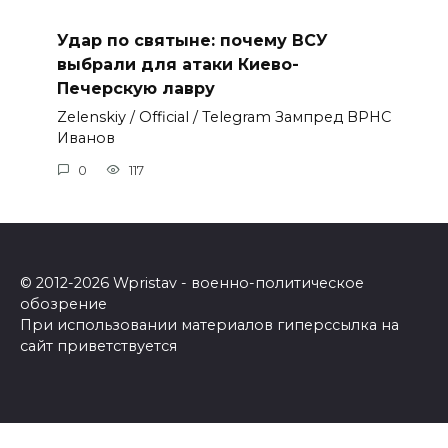
Удар по святыне: почему ВСУ
выбрали для атаки Киево-
Печерскую лавру
Zеlеnskiу / Оfficiаl / Telegram Зампред ВРНС
Иванов
0
117
© 2012-2026 Wpristav - военно-политическое
обозрение
При использовании материалов гиперссылка на
сайт приветствуется