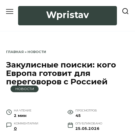
Перейти
к
Wpristav
содержанию
ГЛАВНАЯ
»
НОВОСТИ
Закулисные поиски: кого
Европа готовит для
переговоров с Россией
НОВОСТИ
НА ЧТЕНИЕ
ПРОСМОТРОВ
2 мин
45
КОММЕНТАРИИ
ОПУБЛИКОВАНО
0
25.05.2026