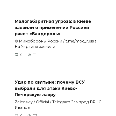
Малогабаритная угроза: в Киеве
заявили о применении Россией
ракет «Бандероль»
© Минобороны России / t.me/mod_russia
На Украине заявили
0
111
Удар по святыне: почему ВСУ
выбрали для атаки Киево-
Печерскую лавру
Zеlеnskiу / Оfficiаl / Telegram Зампред ВРНС
Иванов
0
117