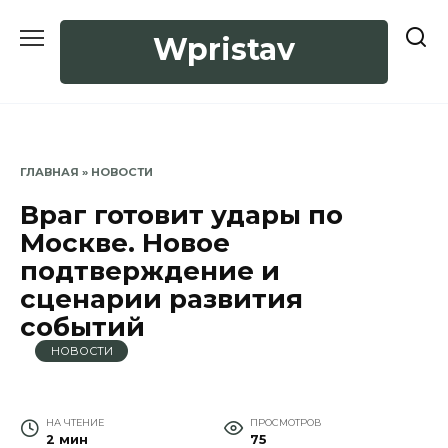
Перейти
к
Wpristav
содержанию
ГЛАВНАЯ
»
НОВОСТИ
Враг готовит удары по
Москве. Новое
подтверждение и
сценарии развития
событий
НОВОСТИ
НА ЧТЕНИЕ
ПРОСМОТРОВ
2 мин
75