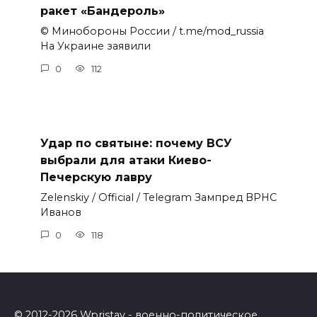
ракет «Бандероль»
© Минобороны России / t.me/mod_russia
На Украине заявили
0
112
Удар по святыне: почему ВСУ
выбрали для атаки Киево-
Печерскую лавру
Zеlеnskiу / Оfficiаl / Telegram Зампред ВРНС
Иванов
0
118
© 2012-2026 Wpristav - военно-политическое