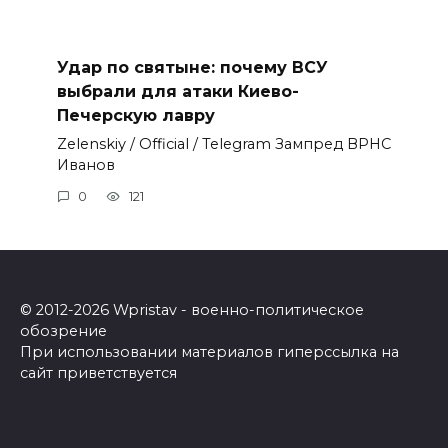
Удар по святыне: почему ВСУ
выбрали для атаки Киево-
Печерскую лавру
Zеlеnskiу / Оfficiаl / Telegram Зампред ВРНС
Иванов
0
121
© 2012-2026 Wpristav - военно-политическое
обозрение
При использовании материалов гиперссылка на
сайт приветствуется