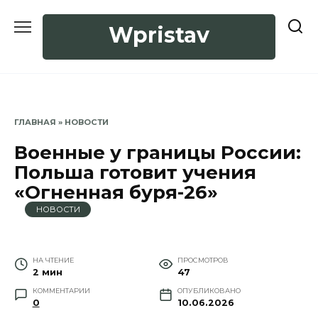
Перейти
к
Wpristav
содержанию
ГЛАВНАЯ
»
НОВОСТИ
Военные у границы России:
Польша готовит учения
«Огненная буря-26»
НОВОСТИ
НА ЧТЕНИЕ
ПРОСМОТРОВ
2 мин
47
КОММЕНТАРИИ
ОПУБЛИКОВАНО
0
10.06.2026