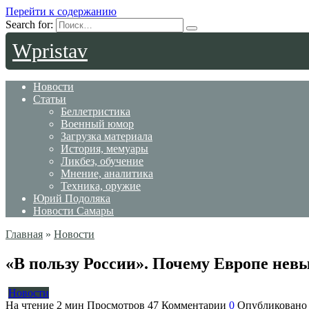
Перейти к содержанию
Search for:
Wpristav
Новости
Статьи
Беллетристика
Военный юмор
Загрузка материала
История, мемуары
Ликбез, обучение
Мнение, аналитика
Техника, оружие
Юрий Подоляка
Новости Самары
Главная
»
Новости
«В пользу России». Почему Европе нев
Новости
На чтение
2 мин
Просмотров
47
Комментарии
0
Опубликовано