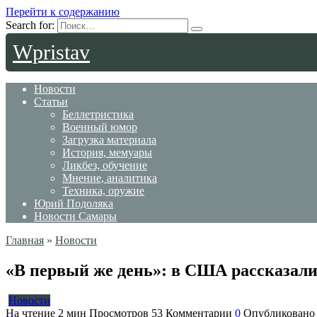
Перейти к содержанию
Search for:
Wpristav
Новости
Статьи
Беллетристика
Военный юмор
Загрузка материала
История, мемуары
Ликбез, обучение
Мнение, аналитика
Техника, оружие
Юрий Подоляка
Новости Самары
Главная
»
Новости
«В первый же день»: в США рассказали
Новости
На чтение
2 мин
Просмотров
53
Комментарии
0
Опубликовано