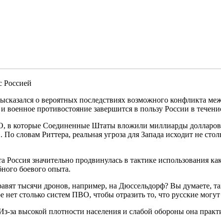
с Россией
ысказался о вероятных последствиях возможного конфликта меж
и военное противостояние завершится в пользу России в течени
О, в которые Соединенные Штаты вложили миллиарды долларов, 
По словам Риттера, реальная угроза для Запада исходит не стол
а Россия значительно продвинулась в тактике использования как
ного боевого опыта.
равят тысячи дронов, например, на Дюссельдорф? Вы думаете, т
е нет столько систем ПВО, чтобы отразить то, что русские могут
 Из-за высокой плотности населения и слабой обороны она прак