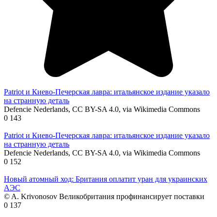
Patriot и Киево-Печерская лавра: итальянское издание указало
на странную деталь
Defencie Nederlands, CC BY-SA 4.0, via Wikimedia Commons
0
143
Patriot и Киево-Печерская лавра: итальянское издание указало
на странную деталь
Defencie Nederlands, CC BY-SA 4.0, via Wikimedia Commons
0
152
Новый атомный ход: Британия оплатит уран для украинских
АЭС
© A. Krivonosov Великобритания профинансирует поставки
0
137