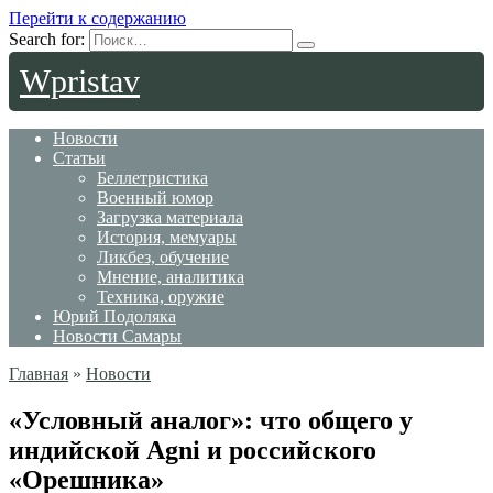
Перейти к содержанию
Search for:
Wpristav
Новости
Статьи
Беллетристика
Военный юмор
Загрузка материала
История, мемуары
Ликбез, обучение
Мнение, аналитика
Техника, оружие
Юрий Подоляка
Новости Самары
Главная
»
Новости
«Условный аналог»: что общего у
индийской Agni и российского
«Орешника»