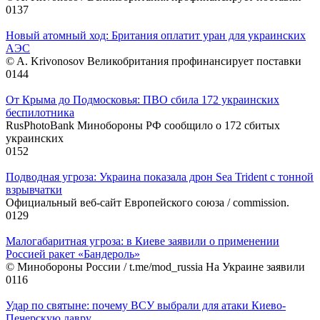
0
137
Новый атомный ход: Британия оплатит уран для украинских
АЭС
© A. Krivonosov Великобритания профинансирует поставки
0
144
От Крыма до Подмосковья: ПВО сбила 172 украинских
беспилотника
RusPhotoBank Минобороны РФ сообщило о 172 сбитых
украинских
0
152
Подводная угроза: Украина показала дрон Sea Trident с тонной
взрывчатки
Официальный веб-сайт Европейского союза / commission.
0
129
Малогабаритная угроза: в Киеве заявили о применении
Россией ракет «Бандероль»
© Минобороны России / t.me/mod_russia На Украине заявили
0
116
Удар по святыне: почему ВСУ выбрали для атаки Киево-
Печерскую лавру