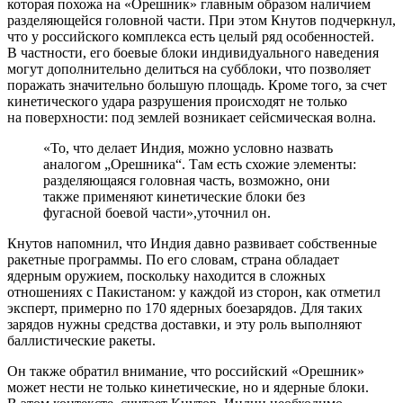
которая похожа на «Орешник» главным образом наличием
разделяющейся головной части. При этом Кнутов подчеркнул,
что у российского комплекса есть целый ряд особенностей.
В частности, его боевые блоки индивидуального наведения
могут дополнительно делиться на субблоки, что позволяет
поражать значительно большую площадь. Кроме того, за счет
кинетического удара разрушения происходят не только
на поверхности: под землей возникает сейсмическая волна.
«То, что делает Индия, можно условно назвать
аналогом „Орешника“. Там есть схожие элементы:
разделяющаяся головная часть, возможно, они
также применяют кинетические блоки без
фугасной боевой части»,уточнил он.
Кнутов напомнил, что Индия давно развивает собственные
ракетные программы. По его словам, страна обладает
ядерным оружием, поскольку находится в сложных
отношениях с Пакистаном: у каждой из сторон, как отметил
эксперт, примерно по 170 ядерных боезарядов. Для таких
зарядов нужны средства доставки, и эту роль выполняют
баллистические ракеты.
Он также обратил внимание, что российский «Орешник»
может нести не только кинетические, но и ядерные блоки.