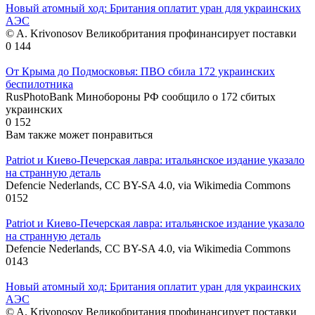
Новый атомный ход: Британия оплатит уран для украинских
АЭС
© A. Krivonosov Великобритания профинансирует поставки
0
144
От Крыма до Подмосковья: ПВО сбила 172 украинских
беспилотника
RusPhotoBank Минобороны РФ сообщило о 172 сбитых
украинских
0
152
Вам также может понравиться
Patriot и Киево-Печерская лавра: итальянское издание указало
на странную деталь
Defencie Nederlands, CC BY-SA 4.0, via Wikimedia Commons
0
152
Patriot и Киево-Печерская лавра: итальянское издание указало
на странную деталь
Defencie Nederlands, CC BY-SA 4.0, via Wikimedia Commons
0
143
Новый атомный ход: Британия оплатит уран для украинских
АЭС
© A. Krivonosov Великобритания профинансирует поставки