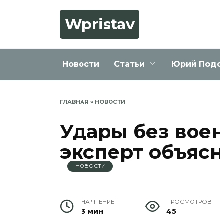
Перейти
к
Wpristav
содержанию
Новости
Статьи
Юрий Под
ГЛАВНАЯ
»
НОВОСТИ
Удары без вое
эксперт объяс
НОВОСТИ
НА ЧТЕНИЕ
ПРОСМОТРОВ
3 мин
45