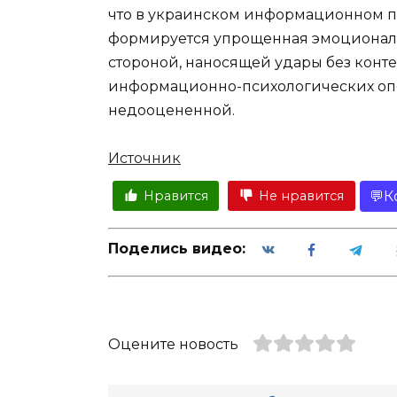
что в украинском информационном п
формируется упрощенная эмоциональн
стороной, наносящей удары без контек
информационно-психологических опе
недооцененной.
Источник
К
Нравится
Не нравится
Поделись видео:
Оцените новость