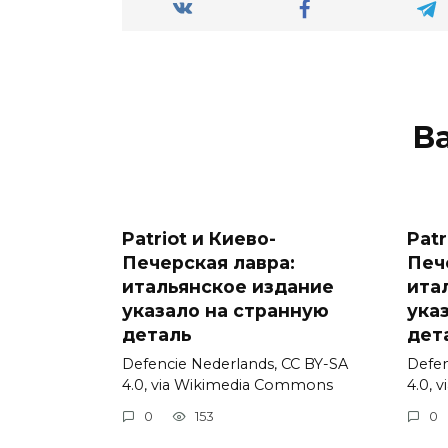
В
Patriot и Киево-
Patr
Печерская лавра:
Печ
итальянское издание
ита
указало на странную
ука
деталь
дет
Defencie Nederlands, CC BY-SA
Defen
4.0, via Wikimedia Commons
4.0, 
0
153
0