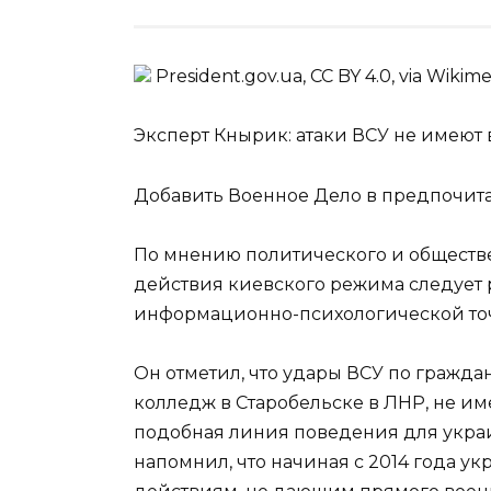
President.gov.ua, CC BY 4.0, via Wik
Эксперт Кнырик: атаки ВСУ не имеют
Добавить Военное Дело в предпочит
По мнению политического и обществе
действия киевского режима следует р
информационно-психологической точ
Он отметил, что удары ВСУ по гражда
колледж в Старобельске в ЛНР, не и
подобная линия поведения для украи
напомнил, что начиная с 2014 года ук