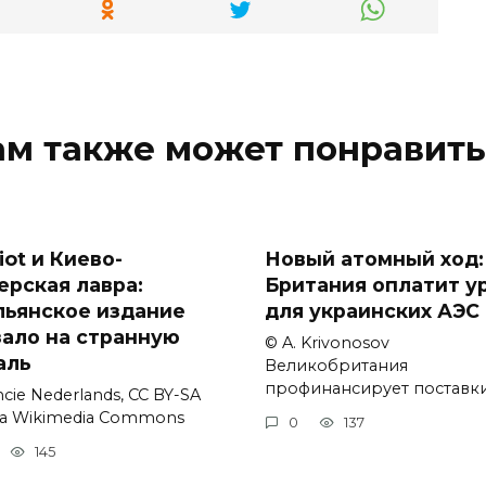
ам также может понравить
iot и Киево-
Новый атомный ход:
ерская лавра:
Британия оплатит у
льянское издание
для украинских АЭС
зало на странную
© A. Krivonosov
аль
Великобритания
профинансирует поставк
cie Nederlands, CC BY-SA
via Wikimedia Commons
0
137
145