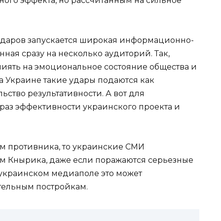
ого эффекта, но рассчитанным на сильное
 ударов запускается широкая информационно-
ная сразу на несколько аудиторий. Так,
лиять на эмоциональное состояние общества и
 Украине такие удары подаются как
ьство результативности. А вот для
раз эффективности украинского проекта и
ам противника, то украинские СМИ
ам Кнырика, даже если поражаются серьезные
в украинском медиаполе это может
тельным постройкам.