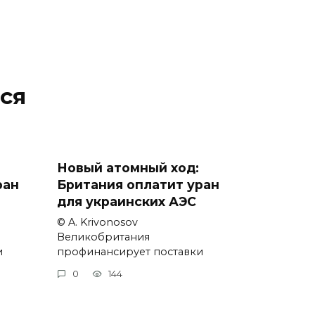
ся
Новый атомный ход:
ран
Британия оплатит уран
для украинских АЭС
© A. Krivonosov
Великобритания
и
профинансирует поставки
0
144