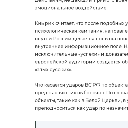
действиям, не дающим прямого военн
эмоциональное воздействие.
Кнырик считает, что после подобных
психологическая кампания, направлен
внутри России делается попытка пов
внутреннее информационное поле. На
исключительные «успехи» и доказател
европейской аудитории создается об
«злых русских».
Что касается ударов ВС РФ по объект
представляют их выборочно. По слов
объекты, такие как в Белой Церкви, 
преподноситься как удар по незначи