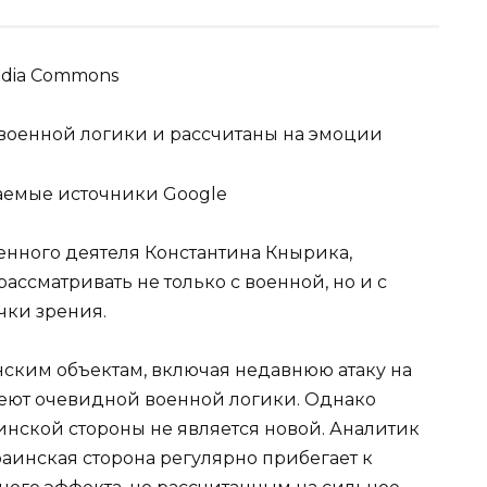
imedia Commons
 военной логики и рассчитаны на эмоции
аемые источники Google
нного деятеля Константина Кнырика,
ассматривать не только с военной, но и с
ки зрения.
нским объектам, включая недавнюю атаку на
меют очевидной военной логики. Однако
нской стороны не является новой. Аналитик
раинская сторона регулярно прибегает к