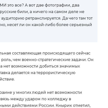
И это все? А вот две фотографии, два
а русские били, а ничего на самом деле не
аудиторию ретранслируется. Да чего там тот
но, несет ли он какой-либо более серьезный
ьная составляющая происходящего сейчас
 роль, чем военно-стратегические задачи. Он
ма нет возможности добиться значимых
ставка делается на террористическую
йствие.
краине у многих людей нет возможности
вязь между ударом по колледжу в
ными действиями России. Кнырик отметил,