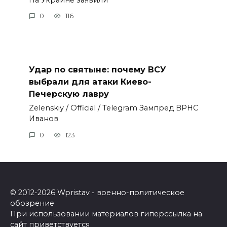
0
116
Удар по святыне: почему ВСУ
выбрали для атаки Киево-
Печерскую лавру
Zеlеnskiу / Оfficiаl / Telegram Зампред ВРНС
Иванов
0
123
© 2012-2026 Wpristav - военно-политическое
обозрение
При использовании материалов гиперссылка на
сайт приветствуется