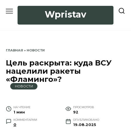
Перейти
к
Wpristav
содержанию
ГЛАВНАЯ
»
НОВОСТИ
Цель раскрыта: куда ВСУ
нацелили ракеты
«Фламинго»?
НОВОСТИ
НА ЧТЕНИЕ
ПРОСМОТРОВ
1 мин
92
КОММЕНТАРИИ
ОПУБЛИКОВАНО
0
19.08.2025