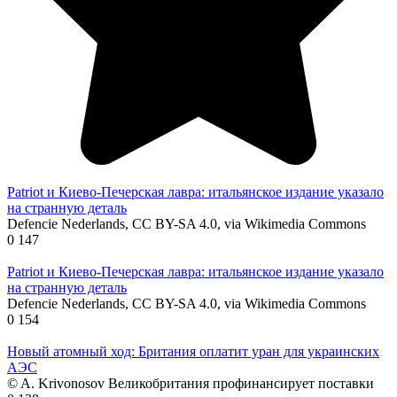
Patriot и Киево-Печерская лавра: итальянское издание указало
на странную деталь
Defencie Nederlands, CC BY-SA 4.0, via Wikimedia Commons
0
147
Patriot и Киево-Печерская лавра: итальянское издание указало
на странную деталь
Defencie Nederlands, CC BY-SA 4.0, via Wikimedia Commons
0
154
Новый атомный ход: Британия оплатит уран для украинских
АЭС
© A. Krivonosov Великобритания профинансирует поставки