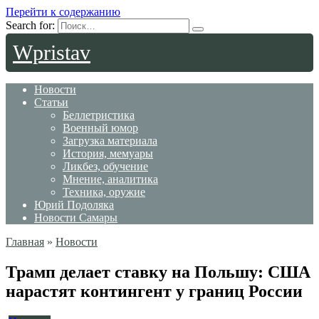
Перейти к содержанию
Search for:
Wpristav
Новости
Статьи
Беллетристика
Военный юмор
Загрузка материала
История, мемуары
Ликбез, обучение
Мнение, аналитика
Техника, оружие
Юрий Подоляка
Новости Самары
Главная
»
Новости
Трамп делает ставку на Польшу: США
нарастят контингент у границ России