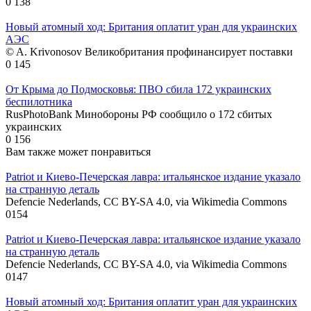
0
138
Новый атомный ход: Британия оплатит уран для украинских
АЭС
© A. Krivonosov Великобритания профинансирует поставки
0
145
От Крыма до Подмосковья: ПВО сбила 172 украинских
беспилотника
RusPhotoBank Минобороны РФ сообщило о 172 сбитых
украинских
0
156
Вам также может понравиться
Patriot и Киево-Печерская лавра: итальянское издание указало
на странную деталь
Defencie Nederlands, CC BY-SA 4.0, via Wikimedia Commons
0
154
Patriot и Киево-Печерская лавра: итальянское издание указало
на странную деталь
Defencie Nederlands, CC BY-SA 4.0, via Wikimedia Commons
0
147
Новый атомный ход: Британия оплатит уран для украинских