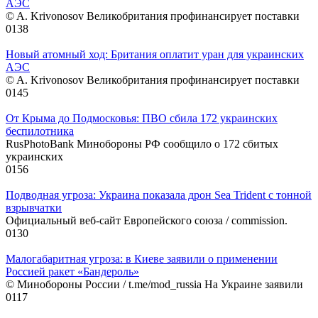
АЭС
© A. Krivonosov Великобритания профинансирует поставки
0
138
Новый атомный ход: Британия оплатит уран для украинских
АЭС
© A. Krivonosov Великобритания профинансирует поставки
0
145
От Крыма до Подмосковья: ПВО сбила 172 украинских
беспилотника
RusPhotoBank Минобороны РФ сообщило о 172 сбитых
украинских
0
156
Подводная угроза: Украина показала дрон Sea Trident с тонной
взрывчатки
Официальный веб-сайт Европейского союза / commission.
0
130
Малогабаритная угроза: в Киеве заявили о применении
Россией ракет «Бандероль»
© Минобороны России / t.me/mod_russia На Украине заявили
0
117