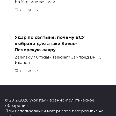
На Украине заявили
0
116
Удар по святыне: почему ВСУ
выбрали для атаки Киево-
Печерскую лавру
Zеlеnskiу / Оfficiаl / Telegram Зампред ВРНС
Иванов
0
123
© 2012-2026 Wpristav - военно-политическое
обозрение
При использовании материалов гиперссылка на