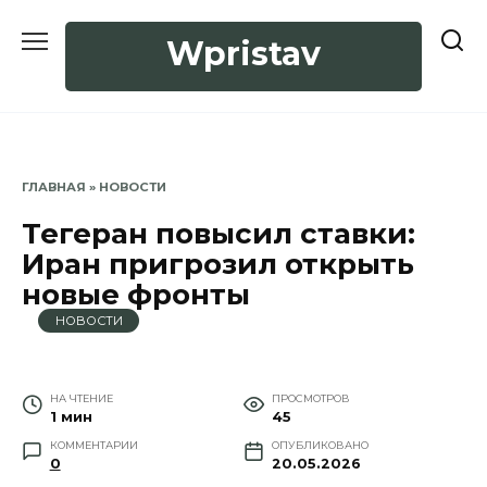
Перейти
к
Wpristav
содержанию
ГЛАВНАЯ
»
НОВОСТИ
Тегеран повысил ставки:
Иран пригрозил открыть
новые фронты
НОВОСТИ
НА ЧТЕНИЕ
ПРОСМОТРОВ
1 мин
45
КОММЕНТАРИИ
ОПУБЛИКОВАНО
0
20.05.2026