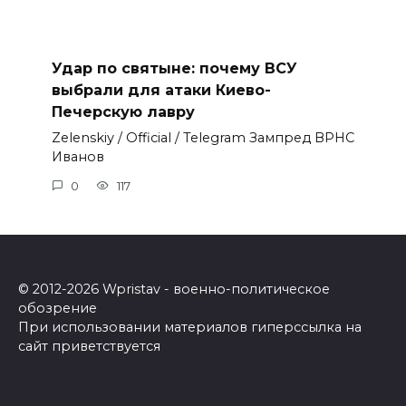
Удар по святыне: почему ВСУ
выбрали для атаки Киево-
Печерскую лавру
Zеlеnskiу / Оfficiаl / Telegram Зампред ВРНС
Иванов
0
117
© 2012-2026 Wpristav - военно-политическое
обозрение
При использовании материалов гиперссылка на
сайт приветствуется