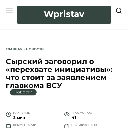
Перейти
к
Wpristav
содержанию
ГЛАВНАЯ
»
НОВОСТИ
Сырский заговорил о
«перехвате инициативы»:
что стоит за заявлением
главкома ВСУ
НОВОСТИ
НА ЧТЕНИЕ
ПРОСМОТРОВ
2 мин
41
КОММЕНТАРИИ
ОПУБЛИКОВАНО