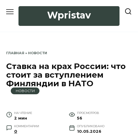
Перейти
к
Wpristav
содержанию
ГЛАВНАЯ
»
НОВОСТИ
Ставка на крах России: что
стоит за вступлением
Финляндии в НАТО
НОВОСТИ
НА ЧТЕНИЕ
ПРОСМОТРОВ
2 мин
56
КОММЕНТАРИИ
ОПУБЛИКОВАНО
0
10.05.2026