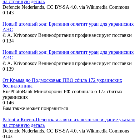
на странную деталь
Defencie Nederlands, CC BY-SA 4.0, via Wikimedia Commons
0
143
Новый атомный ход: Британия оплатит уран для украинских
АЭС
© A. Krivonosov Великобритания профинансирует поставки
0
134
Новый атомный ход: Британия оплатит уран для украинских
АЭС
© A. Krivonosov Великобритания профинансирует поставки
0
139
От Крыма до Подмосковья: ПВО сбила 172 украинских
беспилотника
RusPhotoBank Минобороны РФ сообщило о 172 сбитых
украинских
0
146
Вам также может понравиться
Patriot и Киево-Печерская лавра: итальянское издание указало
на странную деталь
Defencie Nederlands, CC BY-SA 4.0, via Wikimedia Commons
0
143