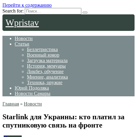
Перейти к содержанию
Search for:
Wpristav
Новости
Статьи
Беллетристика
Военный юмор
Загрузка материала
История, мемуары
Ликбез, обучение
Мнение, аналитика
Техника, оружие
Юрий Подоляка
Новости Самары
Главная
»
Новости
Starlink для Украины: кто платил за
спутниковую связь на фронте