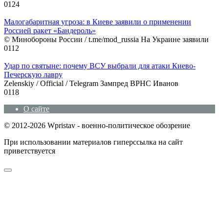
0
124
Малогабаритная угроза: в Киеве заявили о применении
Россией ракет «Бандероль»
© Минобороны России / t.me/mod_russia На Украине заявили
0
112
Удар по святыне: почему ВСУ выбрали для атаки Киево-
Печерскую лавру
Zеlеnskiу / Оfficiаl / Telegram Зампред ВРНС Иванов
0
118
О сайте
© 2012-2026 Wpristav - военно-политическое обозрение
При использовании материалов гиперссылка на сайт
приветствуется