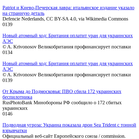
Patriot и Киево-Печерская лавра: итальянское издание указало
на странную деталь
Defencie Nederlands, CC BY-SA 4.0, via Wikimedia Commons
0
139
Новый атомный ход: Британия оплатит уран для украинских
АЭС
© A. Krivonosov Великобритания профинансирует поставки
0
134
Новый атомный ход: Британия оплатит уран для украинских
АЭС
© A. Krivonosov Великобритания профинансирует поставки
0
139
От Крыма до Подмосковья: ПВО сбила 172 украинских
беспилотника
RusPhotoBank Минобороны РФ сообщило о 172 сбитых
украинских
0
146
Подводная угроза: Украина показала дрон Sea Trident с тонной
взрывчатки
Официальный веб-сайт Европейского союза / commission.