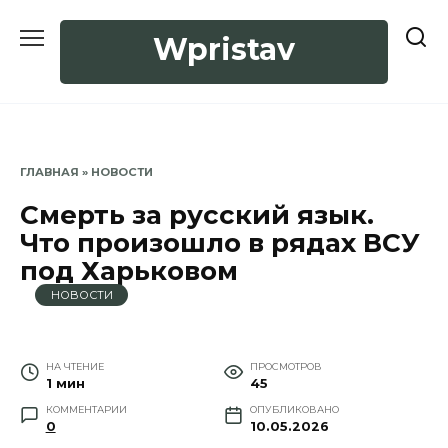
Перейти
к
Wpristav
содержанию
ГЛАВНАЯ
»
НОВОСТИ
Смерть за русский язык.
Что произошло в рядах ВСУ
под Харьковом
НОВОСТИ
НА ЧТЕНИЕ
ПРОСМОТРОВ
1 мин
45
КОММЕНТАРИИ
ОПУБЛИКОВАНО
0
10.05.2026