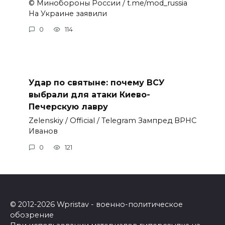
© Минобороны России / t.me/mod_russia
На Украине заявили
0
114
Удар по святыне: почему ВСУ
выбрали для атаки Киево-
Печерскую лавру
Zеlеnskiу / Оfficiаl / Telegram Зампред ВРНС
Иванов
0
121
© 2012-2026 Wpristav - военно-политическое
обозрение