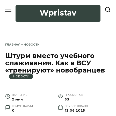
Перейти
к
Wpristav
содержанию
ГЛАВНАЯ
»
НОВОСТИ
Штурм вместо учебного
слаживания. Как в ВСУ
«тренируют» новобранцев
НОВОСТИ
НА ЧТЕНИЕ
ПРОСМОТРОВ
2 мин
53
КОММЕНТАРИИ
ОПУБЛИКОВАНО
0
12.06.2025