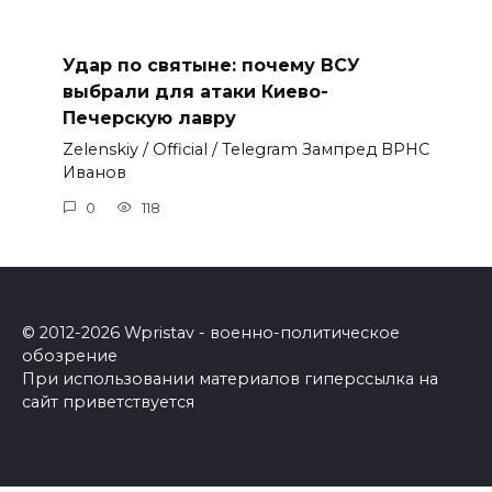
Удар по святыне: почему ВСУ
выбрали для атаки Киево-
Печерскую лавру
Zеlеnskiу / Оfficiаl / Telegram Зампред ВРНС
Иванов
0
118
© 2012-2026 Wpristav - военно-политическое
обозрение
При использовании материалов гиперссылка на
сайт приветствуется