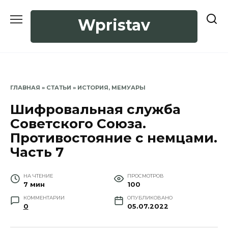
Перейти
к
Wpristav
содержанию
ГЛАВНАЯ
»
СТАТЬИ
»
ИСТОРИЯ, МЕМУАРЫ
Шифровальная служба
Советского Союза.
Противостояние с немцами.
Часть 7
НА ЧТЕНИЕ
ПРОСМОТРОВ
7 мин
100
КОММЕНТАРИИ
ОПУБЛИКОВАНО
0
05.07.2022