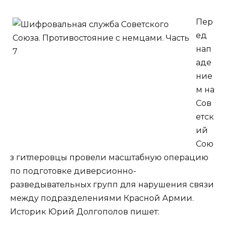
Пер
ед
нап
аде
ние
м на
Сов
етск
ий
Сою
з гитлеровцы провели масштабную операцию
по подготовке диверсионно-
разведывательных групп для нарушения связи
между подразделениями Красной Армии.
Историк Юрий Долгополов пишет: