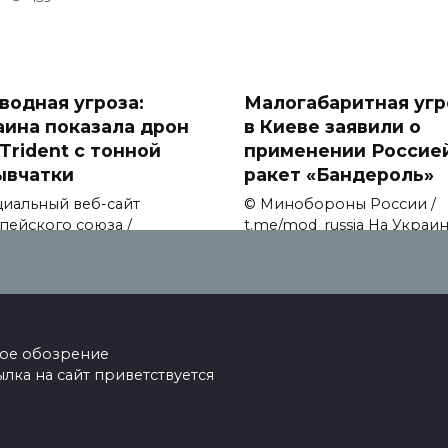
водная угроза:
Малогабаритная угр
аина показала дрон
в Киеве заявили о
Trident с тонной
применении Россие
ывчатки
ракет «Бандероль»
иальный веб-сайт
© Минобороны России /
пейского союза /
t.me/mod_russia На Украи
ission.
заявили
124
0
112
ское обозрение
ка на сайт приветствуется