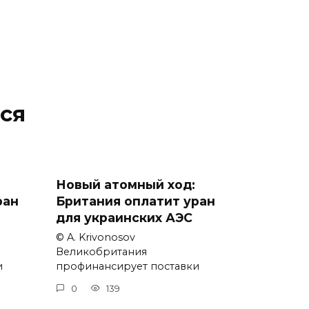
ся
Новый атомный ход:
ран
Британия оплатит уран
для украинских АЭС
© A. Krivonosov
Великобритания
и
профинансирует поставки
0
139