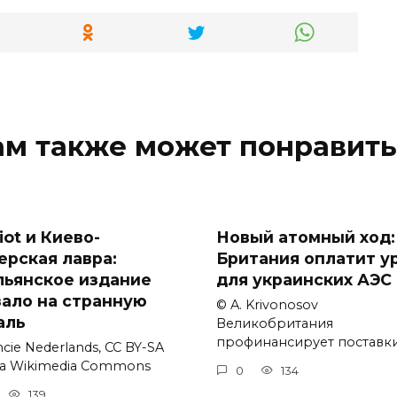
ам также может понравить
iot и Киево-
Новый атомный ход:
ерская лавра:
Британия оплатит у
льянское издание
для украинских АЭС
зало на странную
© A. Krivonosov
аль
Великобритания
профинансирует поставк
cie Nederlands, CC BY-SA
via Wikimedia Commons
0
134
139