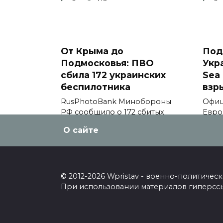
От Крыма до
Под
Подмосковья: ПВО
Укр
сбила 172 украинских
Sea 
беспилотника
взр
RusPhotoBank Минобороны
Офиц
РФ сообщило о 172 сбитых
Евро
украинских
comm
О сайте
0
146
0
© 2012-2026 Wpristav - военно-политиче
При использовании материалов гиперссыл