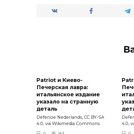
В
Patriot и Киево-
Patr
Печерская лавра:
Печ
итальянское издание
ита
указало на странную
ука
деталь
дет
Defencie Nederlands, CC BY-SA
Defen
4.0, via Wikimedia Commons
4.0, 
0
143
0