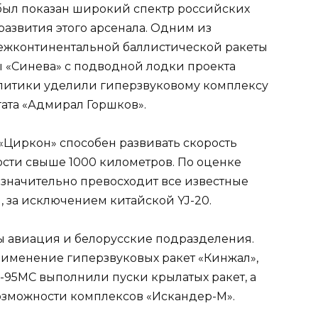
 был показан широкий спектр российских
азвития этого арсенала. Одним из
межконтинентальной баллистической ракеты
ы «Синева» с подводной лодки проекта
литики уделили гиперзвуковому комплексу
ата «Адмирал Горшков».
о «Циркон» способен развивать скорость
ости свыше 1000 километров. По оценке
 значительно превосходит все известные
 за исключением китайской YJ-20.
ы авиация и белорусские подразделения.
рименение гиперзвуковых ракет «Кинжал»,
95МС выполнили пуски крылатых ракет, а
озможности комплексов «Искандер-М».