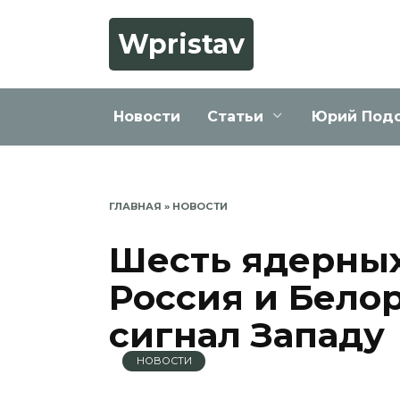
Перейти
к
Wpristav
содержанию
Новости
Статьи
Юрий Под
ГЛАВНАЯ
»
НОВОСТИ
Шесть ядерных
Россия и Бело
сигнал Западу
НОВОСТИ