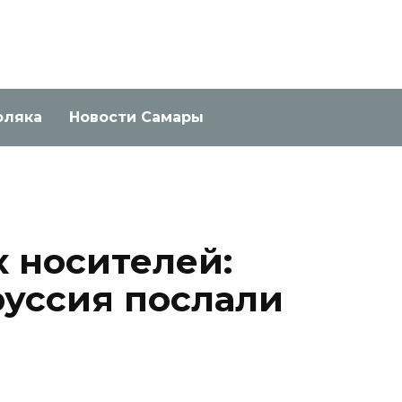
оляка
Новости Самары
 носителей:
руссия послали