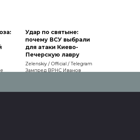
оза:
Удар по святыне:
почему ВСУ выбрали
й
для атаки Киево-
Печерскую лавру
Zеlеnskiу / Оfficiаl / Telegram
не
Зампред ВРНС Иванов
0
118