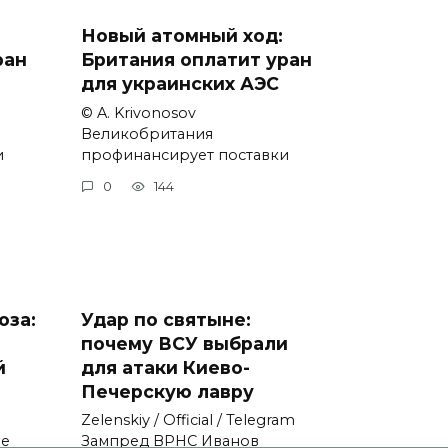
Новый атомный ход:
ран
Британия оплатит уран
для украинских АЭС
© A. Krivonosov
Великобритания
и
профинансирует поставки
0
144
оза:
Удар по святыне:
почему ВСУ выбрали
й
для атаки Киево-
Печерскую лавру
Zеlеnskiу / Оfficiаl / Telegram
не
Зампред ВРНС Иванов