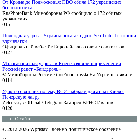
От Крыма до Подмосковья: ПВО сбила 172 украинских
беспилотника
RusPhotoBank Минобороны РФ сообщило о 172 сбитых
украинских
0
151
Подводная угроза: Украина показала дрон Sea Trident с тонной
взрывчатки
Официальный веб-сайт Европейского союза / commission.
0
127
Малогабаритная угроза: в Киеве заявили о применении
Россией ракет «Бандероль»
© Минобороны России / t.me/mod_russia На Украине заявили
0
114
Удар по святыне: почему ВСУ выбрали для атаки Киево-
Печерскую лавру
Zеlеnskiу / Оfficiаl / Telegram Зампред ВРНС Иванов
0
120
О сайте
© 2012-2026 Wpristav - военно-политическое обозрение