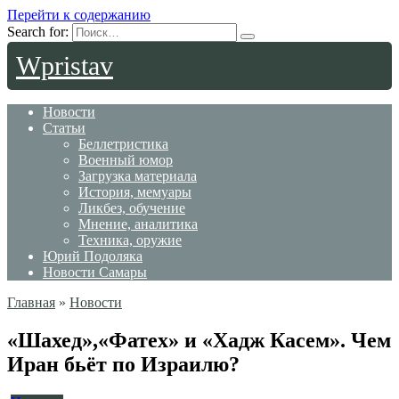
Перейти к содержанию
Search for:
Wpristav
Новости
Статьи
Беллетристика
Военный юмор
Загрузка материала
История, мемуары
Ликбез, обучение
Мнение, аналитика
Техника, оружие
Юрий Подоляка
Новости Самары
Главная
»
Новости
«Шахед»,«Фатех» и «Хадж Касем». Чем
Иран бьёт по Израилю?