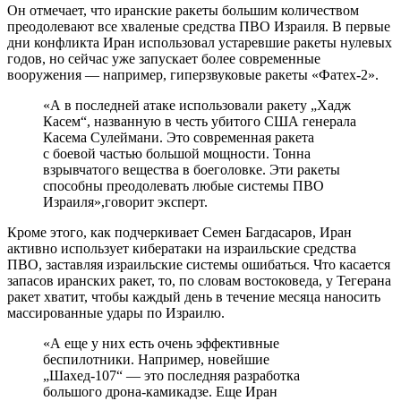
Он отмечает, что иранские ракеты большим количеством
преодолевают все хваленые средства ПВО Израиля. В первые
дни конфликта Иран использовал устаревшие ракеты нулевых
годов, но сейчас уже запускает более современные
вооружения — например, гиперзвуковые ракеты «Фатех-2».
«А в последней атаке использовали ракету „Хадж
Касем“, названную в честь убитого США генерала
Касема Сулеймани. Это современная ракета
с боевой частью большой мощности. Тонна
взрывчатого вещества в боеголовке. Эти ракеты
способны преодолевать любые системы ПВО
Израиля»,говорит эксперт.
Кроме этого, как подчеркивает Семен Багдасаров, Иран
активно использует кибератаки на израильские средства
ПВО, заставляя израильские системы ошибаться. Что касается
запасов иранских ракет, то, по словам востоковеда, у Тегерана
ракет хватит, чтобы каждый день в течение месяца наносить
массированные удары по Израилю.
«А еще у них есть очень эффективные
беспилотники. Например, новейшие
„Шахед-107“ — это последняя разработка
большого дрона-камикадзе. Еще Иран