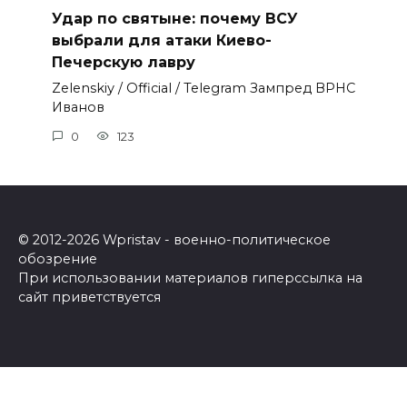
Удар по святыне: почему ВСУ
выбрали для атаки Киево-
Печерскую лавру
Zеlеnskiу / Оfficiаl / Telegram Зампред ВРНС
Иванов
0
123
© 2012-2026 Wpristav - военно-политическое
обозрение
При использовании материалов гиперссылка на
сайт приветствуется