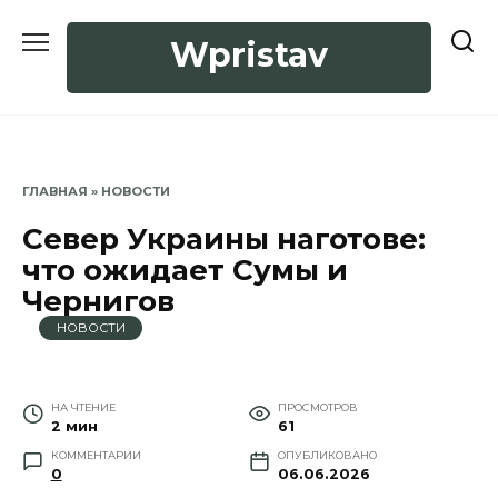
Перейти
к
Wpristav
содержанию
ГЛАВНАЯ
»
НОВОСТИ
Север Украины наготове:
что ожидает Сумы и
Чернигов
НОВОСТИ
НА ЧТЕНИЕ
ПРОСМОТРОВ
2 мин
61
КОММЕНТАРИИ
ОПУБЛИКОВАНО
0
06.06.2026