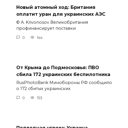
Новый атомный ход: Британия
оплатит уран для украинских АЭС
© A. Krivonosov Великобритания
профинансирует поставки
0
144
От Крыма до Подмосковья: ПВО
сбила 172 украинских беспилотника
RusPhotoBank Минобороны РФ сообщило
о 172 сбитых украинских
0
153
Подводная угроза: Украина