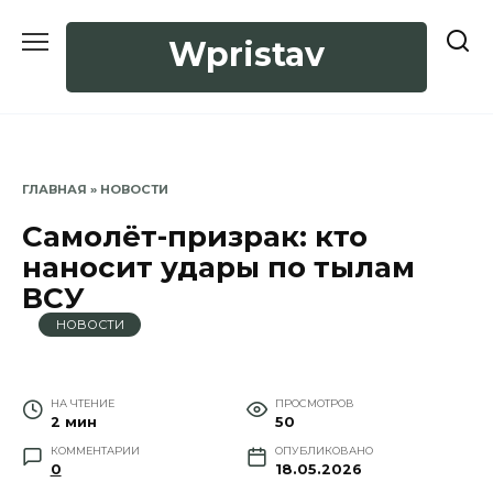
Перейти
к
Wpristav
содержанию
ГЛАВНАЯ
»
НОВОСТИ
Самолёт-призрак: кто
наносит удары по тылам
ВСУ
НОВОСТИ
НА ЧТЕНИЕ
ПРОСМОТРОВ
2 мин
50
КОММЕНТАРИИ
ОПУБЛИКОВАНО
0
18.05.2026