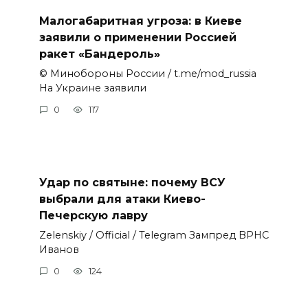
Малогабаритная угроза: в Киеве
заявили о применении Россией
ракет «Бандероль»
© Минобороны России / t.me/mod_russia
На Украине заявили
0
117
Удар по святыне: почему ВСУ
выбрали для атаки Киево-
Печерскую лавру
Zеlеnskiу / Оfficiаl / Telegram Зампред ВРНС
Иванов
0
124