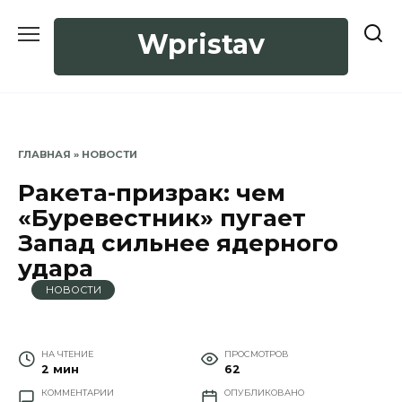
Перейти
к
Wpristav
содержанию
ГЛАВНАЯ
»
НОВОСТИ
Ракета-призрак: чем
«Буревестник» пугает
Запад сильнее ядерного
удара
НОВОСТИ
НА ЧТЕНИЕ
ПРОСМОТРОВ
2 мин
62
КОММЕНТАРИИ
ОПУБЛИКОВАНО