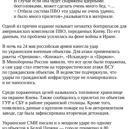
В случае если она будет снаряжена ядерными
боеголовками, может сделать очень много бед. <…
> Отбила система ПВО эти удары не очень удачно,
и было много прилетов»,указывается в материале.
Одной из причин издание называет нехватку боеприпасов для
американских комплексов ПВО, переданных Киеву. По его
данным, эта проблема усилилась на фоне войны в Иране.
В ночь на 24 мая российская армия нанесла удар
по украинским военным объектам. Для атаки применялись
ракеты «Орешник», «Кинжал», «Искандер» и «Циркон».
В Минобороны России заявили, что все цели были поражены,
а сам удар стал ответом на террористические атаки ВСУ
по гражданским объектам. В ведомстве подчеркнули, что
удары по гражданской инфраструктуре не планировались
и не наносились.
Среди пораженных целей называлось топливное хранилище
на окраине Киева. Также сообщалось о прилетах по объектам
ГУР и СБУ в районе украинской столицы. Кроме того,
появлялись данные о крупном пожаре на 6-м авторемонтном
заводе, где была зафиксирована вторичная детонация.
Украинские СМИ писали и о мощном ударе по одному
из объектов в Белой Церкви — городе примерно в 80