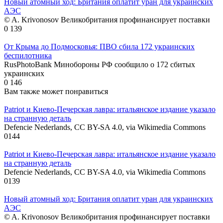
Новый атомный ход: Британия оплатит уран для украинских
АЭС
© A. Krivonosov Великобритания профинансирует поставки
0
139
От Крыма до Подмосковья: ПВО сбила 172 украинских
беспилотника
RusPhotoBank Минобороны РФ сообщило о 172 сбитых
украинских
0
146
Вам также может понравиться
Patriot и Киево-Печерская лавра: итальянское издание указало
на странную деталь
Defencie Nederlands, CC BY-SA 4.0, via Wikimedia Commons
0
144
Patriot и Киево-Печерская лавра: итальянское издание указало
на странную деталь
Defencie Nederlands, CC BY-SA 4.0, via Wikimedia Commons
0
139
Новый атомный ход: Британия оплатит уран для украинских
АЭС
© A. Krivonosov Великобритания профинансирует поставки