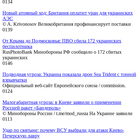
0
134
Новый атомный ход: Британия оплатит уран для украинских
АЭС
© A. Krivonosov Великобритания профинансирует поставки
0
139
От Крыма до Подмосковья: ПВО сбила 172 украинских
беспилотника
RusPhotoBank Минобороны РФ сообщило о 172 сбитых
украинских
0
146
Подводная угроза: Украина показала дрон Sea Trident с тонной
взрывчатки
Официальный веб-сайт Европейского союза / commission.
0
124
Малогабаритная угроза: в Киеве заявили о применении
Россией ракет «Бандероль»
© Минобороны России / t.me/mod_russia На Украине заявили
0
113
Удар по святыне: почему ВСУ выбрали для атаки Киево-
Печерскую лавру