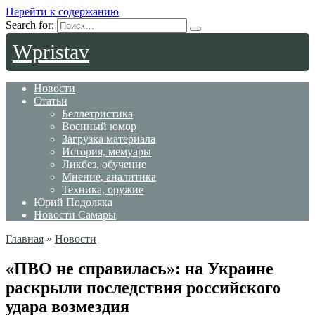
Перейти к содержанию
Search for:
Wpristav
Новости
Статьи
Беллетристика
Военный юмор
Загрузка материала
История, мемуары
Ликбез, обучение
Мнение, аналитика
Техника, оружие
Юрий Подоляка
Новости Самары
Главная
»
Новости
«ПВО не справилась»: на Украине
раскрыли последствия российского
удара возмездия