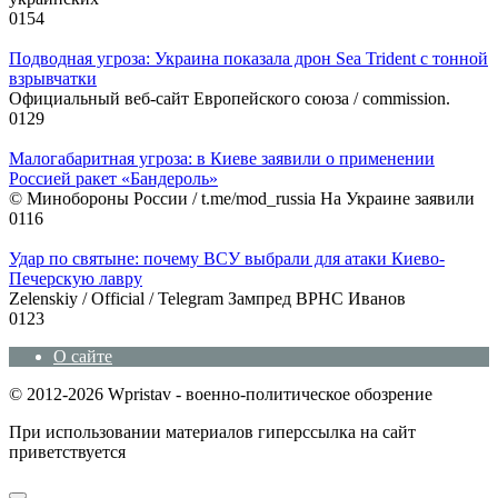
0
154
Подводная угроза: Украина показала дрон Sea Trident с тонной
взрывчатки
Официальный веб-сайт Европейского союза / commission.
0
129
Малогабаритная угроза: в Киеве заявили о применении
Россией ракет «Бандероль»
© Минобороны России / t.me/mod_russia На Украине заявили
0
116
Удар по святыне: почему ВСУ выбрали для атаки Киево-
Печерскую лавру
Zеlеnskiу / Оfficiаl / Telegram Зампред ВРНС Иванов
0
123
О сайте
© 2012-2026 Wpristav - военно-политическое обозрение
При использовании материалов гиперссылка на сайт
приветствуется