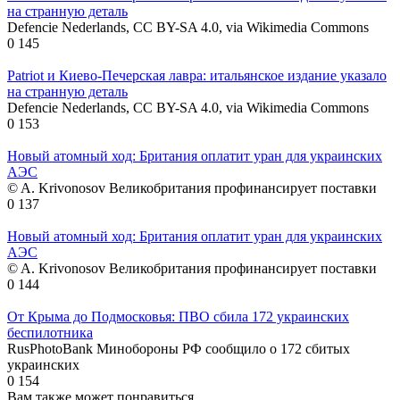
на странную деталь
Defencie Nederlands, CC BY-SA 4.0, via Wikimedia Commons
0
145
Patriot и Киево-Печерская лавра: итальянское издание указало
на странную деталь
Defencie Nederlands, CC BY-SA 4.0, via Wikimedia Commons
0
153
Новый атомный ход: Британия оплатит уран для украинских
АЭС
© A. Krivonosov Великобритания профинансирует поставки
0
137
Новый атомный ход: Британия оплатит уран для украинских
АЭС
© A. Krivonosov Великобритания профинансирует поставки
0
144
От Крыма до Подмосковья: ПВО сбила 172 украинских
беспилотника
RusPhotoBank Минобороны РФ сообщило о 172 сбитых
украинских
0
154
Вам также может понравиться