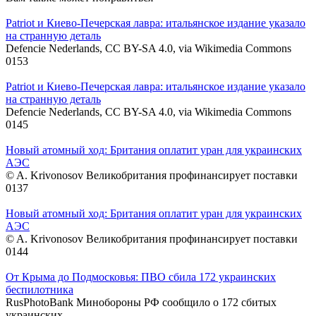
Patriot и Киево-Печерская лавра: итальянское издание указало
на странную деталь
Defencie Nederlands, CC BY-SA 4.0, via Wikimedia Commons
0
153
Patriot и Киево-Печерская лавра: итальянское издание указало
на странную деталь
Defencie Nederlands, CC BY-SA 4.0, via Wikimedia Commons
0
145
Новый атомный ход: Британия оплатит уран для украинских
АЭС
© A. Krivonosov Великобритания профинансирует поставки
0
137
Новый атомный ход: Британия оплатит уран для украинских
АЭС
© A. Krivonosov Великобритания профинансирует поставки
0
144
От Крыма до Подмосковья: ПВО сбила 172 украинских
беспилотника
RusPhotoBank Минобороны РФ сообщило о 172 сбитых
украинских