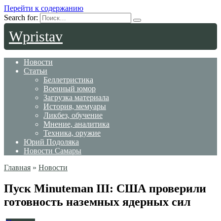
Перейти к содержанию
Search for:
Wpristav
Новости
Статьи
Беллетристика
Военный юмор
Загрузка материала
История, мемуары
Ликбез, обучение
Мнение, аналитика
Техника, оружие
Юрий Подоляка
Новости Самары
Главная
»
Новости
Пуск Minuteman III: США проверили
готовность наземных ядерных сил