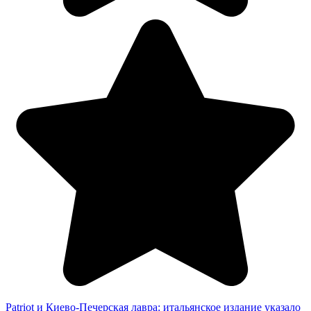
Patriot и Киево-Печерская лавра: итальянское издание указало