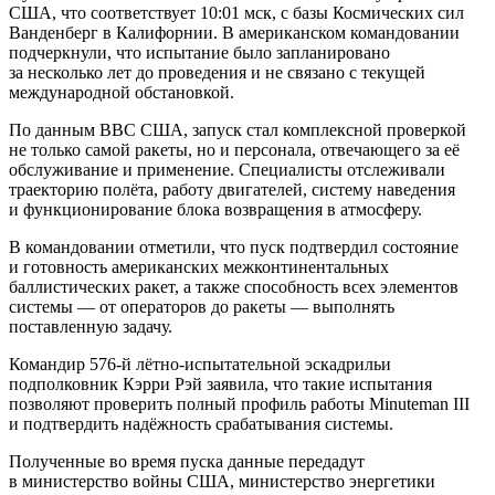
США, что соответствует 10:01 мск, с базы Космических сил
Ванденберг в Калифорнии. В американском командовании
подчеркнули, что испытание было запланировано
за несколько лет до проведения и не связано с текущей
международной обстановкой.
По данным ВВС США, запуск стал комплексной проверкой
не только самой ракеты, но и персонала, отвечающего за её
обслуживание и применение. Специалисты отслеживали
траекторию полёта, работу двигателей, систему наведения
и функционирование блока возвращения в атмосферу.
В командовании отметили, что пуск подтвердил состояние
и готовность американских межконтинентальных
баллистических ракет, а также способность всех элементов
системы — от операторов до ракеты — выполнять
поставленную задачу.
Командир 576-й лётно-испытательной эскадрильи
подполковник Кэрри Рэй заявила, что такие испытания
позволяют проверить полный профиль работы Minuteman III
и подтвердить надёжность срабатывания системы.
Полученные во время пуска данные передадут
в министерство войны США, министерство энергетики