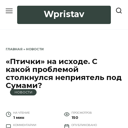
Перейти
к
Wpristav
содержанию
ГЛАВНАЯ
»
НОВОСТИ
«Птички» на исходе. С
какой проблемой
столкнулся неприятель под
Сумами?
НОВОСТИ
НА ЧТЕНИЕ
ПРОСМОТРОВ
1 мин
150
КОММЕНТАРИИ
ОПУБЛИКОВАНО