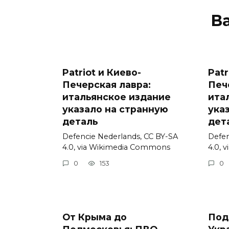
В
Patriot и Киево-
Patr
Печерская лавра:
Печ
итальянское издание
ита
указало на странную
ука
деталь
дет
Defencie Nederlands, CC BY-SA
Defen
4.0, via Wikimedia Commons
4.0, 
0
153
0
От Крыма до
Под