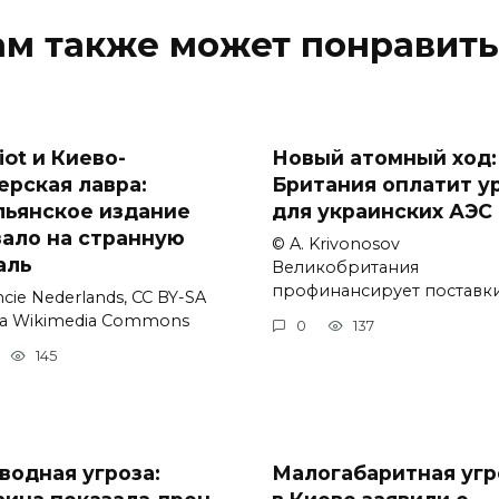
ам также может понравить
iot и Киево-
Новый атомный ход:
ерская лавра:
Британия оплатит у
льянское издание
для украинских АЭС
зало на странную
© A. Krivonosov
аль
Великобритания
профинансирует поставк
cie Nederlands, CC BY-SA
via Wikimedia Commons
0
137
145
водная угроза:
Малогабаритная угр