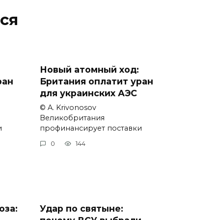
ся
Новый атомный ход:
ран
Британия оплатит уран
для украинских АЭС
© A. Krivonosov
Великобритания
и
профинансирует поставки
0
144
оза:
Удар по святыне: