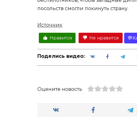
беспилотников, чтобы западные дипл
посольств смогли покинуть страну.
Источник
К
Нравится
Не нравится
Поделись видео:
Оцените новость