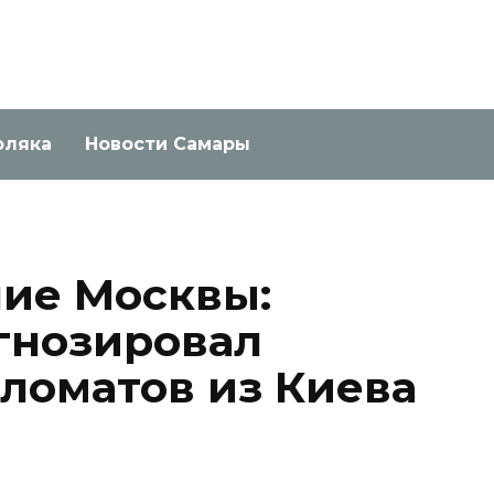
оляка
Новости Самары
ие Москвы:
гнозировал
ломатов из Киева