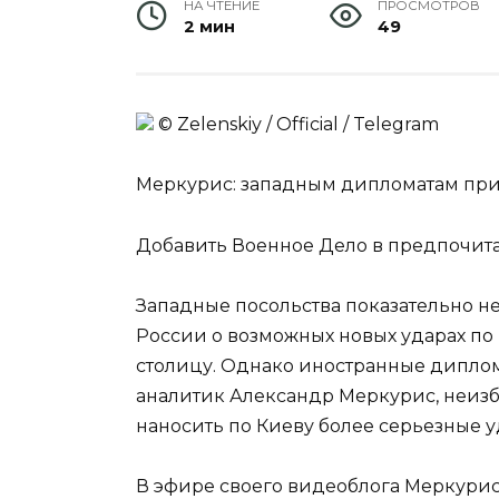
НА ЧТЕНИЕ
ПРОСМОТРОВ
2 мин
49
© Zеlеnskiу / Оfficiаl / Telegram
Меркурис: западным дипломатам при
Добавить Военное Дело в предпочит
Западные посольства показательно 
России о возможных новых ударах по
столицу. Однако иностранные диплом
аналитик Александр Меркурис, неизб
наносить по Киеву более серьезные у
В эфире своего видеоблога Меркурис 