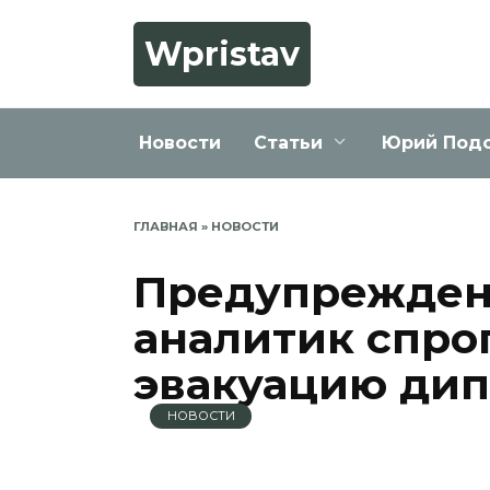
Перейти
к
Wpristav
содержанию
Новости
Статьи
Юрий Под
ГЛАВНАЯ
»
НОВОСТИ
Предупрежден
аналитик спро
эвакуацию дип
НОВОСТИ