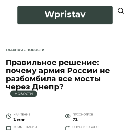
Перейти
к
Wpristav
содержанию
ГЛАВНАЯ
»
НОВОСТИ
Правильное решение:
почему армия России не
разбомбила все мосты
через Днепр?
НОВОСТИ
НА ЧТЕНИЕ
ПРОСМОТРОВ
2 мин
72
КОММЕНТАРИИ
ОПУБЛИКОВАНО