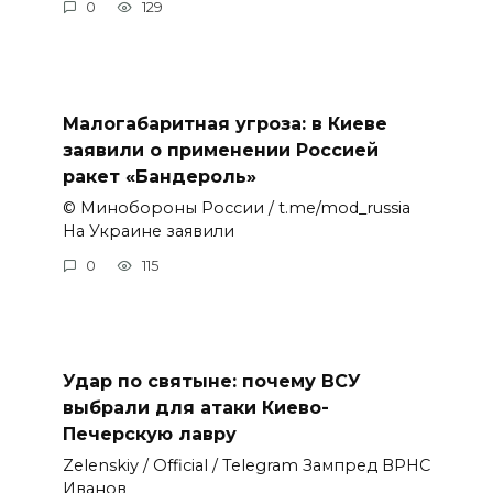
0
129
Малогабаритная угроза: в Киеве
заявили о применении Россией
ракет «Бандероль»
© Минобороны России / t.me/mod_russia
На Украине заявили
0
115
Удар по святыне: почему ВСУ
выбрали для атаки Киево-
Печерскую лавру
Zеlеnskiу / Оfficiаl / Telegram Зампред ВРНС
Иванов